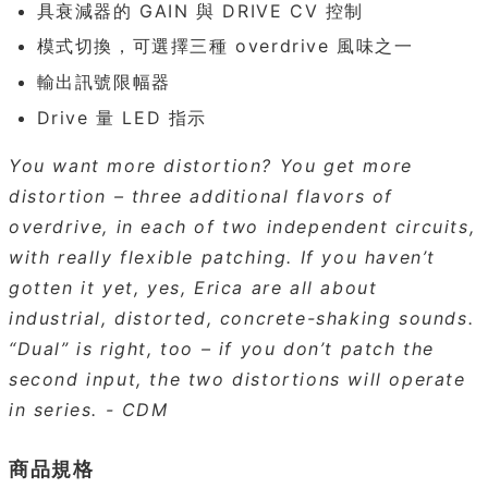
具衰減器的 GAIN 與 DRIVE CV 控制
模式切換，可選擇三種 overdrive 風味之一
輸出訊號限幅器
Drive 量 LED 指示
You want more distortion? You get more
distortion – three additional flavors of
overdrive, in each of two independent circuits,
with really flexible patching. If you haven’t
gotten it yet, yes, Erica are all about
industrial, distorted, concrete-shaking sounds.
“Dual” is right, too – if you don’t patch the
second input, the two distortions will operate
in series. - CDM
商品規格