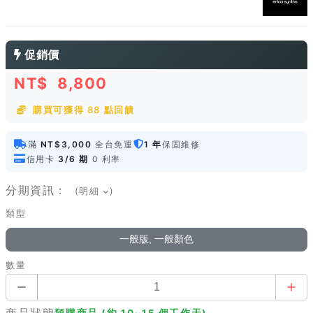
促銷價
NT$
8,800
購買可獲得 88 點回饋
滿
NT$3,000
全台免運
1 年
保固維修
信用卡
3/6 期
0 利率
分期資訊：
(明細
)
類型
一般版, 一般顏色
數量
商品狀態
預購商品 (約 10~15 個工作天)