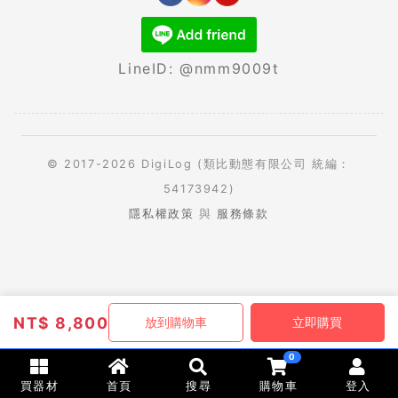
LineID: @nmm9009t
© 2017-2026 DigiLog (類比動態有限公司 統編：
54173942)
隱私權政策
與
服務條款
NT$
8,800
放到購物車
立即購買
0
買器材
首頁
搜尋
購物車
登入