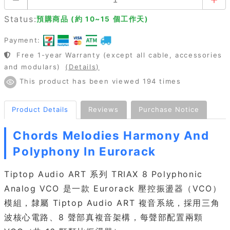
Status:
預購商品 (約 10~15 個工作天)
Payment:
Free 1-year Warranty (except all cable, accessories
and modulars)
(Details)
This product has been viewed 194 times
Product Details
Reviews
Purchase Notice
Chords Melodies Harmony And
Polyphony In Eurorack
Tiptop Audio ART 系列 TRIAX 8 Polyphonic
Analog VCO 是一款 Eurorack 壓控振盪器（VCO）
模組，隸屬 Tiptop Audio ART 複音系統，採用三角
波核心電路、8 聲部真複音架構，每聲部配置兩顆