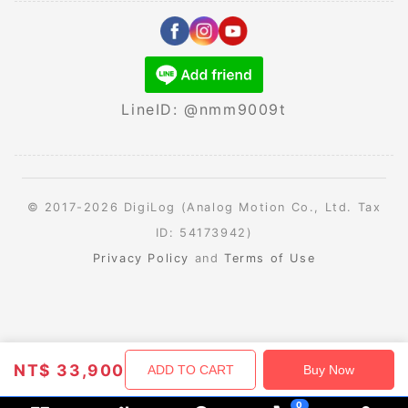
LineID: @nmm9009t
© 2017-2026 DigiLog (Analog Motion Co., Ltd. Tax
ID: 54173942)
Privacy Policy
and
Terms of Use
NT$
33,900
ADD TO CART
Buy Now
0