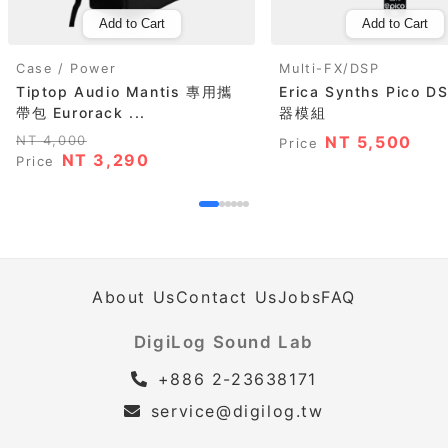
Add to Cart
Add to Cart
Case / Power
Multi-FX/DSP
Tiptop Audio Mantis 專用攜
Erica Synths Pico 
帶包 Eurorack ...
器模組
NT 4,000
NT 5,500
Price
NT 3,290
Price
About Us
Contact Us
Jobs
FAQ
DigiLog Sound Lab
+886 2-23638171
service@digilog.tw