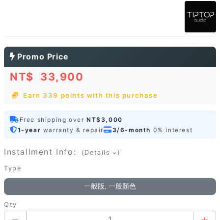
Promo Price
NT$
33,900
Earn 339 points with this purchase
Free shipping over
NT$3,000
1-year
warranty & repair
3/6-month
0% interest
Installment Info:
(Details
)
Type
一般版, 一般顏色
Qty