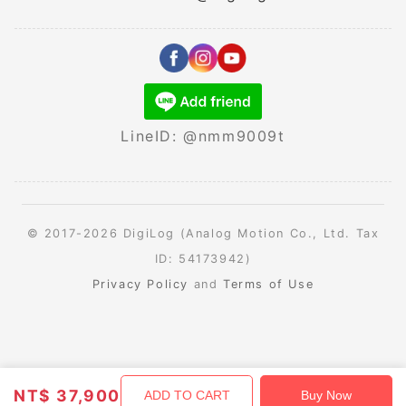
LineID: @nmm9009t
© 2017-2026 DigiLog (Analog Motion Co., Ltd. Tax
ID: 54173942)
Privacy Policy
and
Terms of Use
NT$
37,900
ADD TO CART
Buy Now