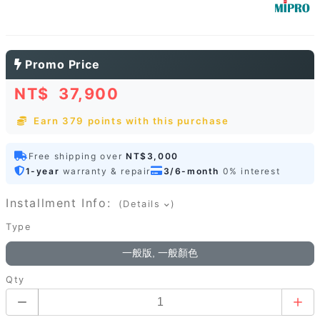
Promo Price
NT$
37,900
Earn 379 points with this purchase
Free shipping over
NT$3,000
1-year
warranty & repair
3/6-month
0% interest
Installment Info:
(Details
)
Type
一般版, 一般顏色
Qty