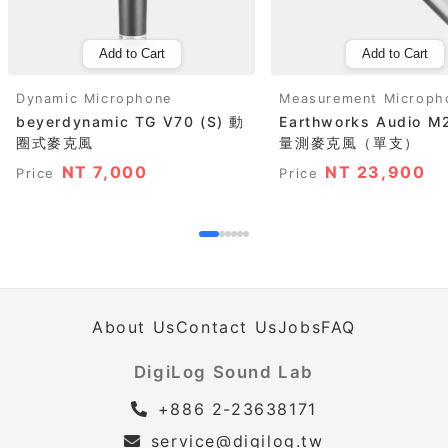
Add to Cart
Add to Cart
Dynamic Microphone
Measurement Microph
beyerdynamic TG V70 (S) 動
Earthworks Audio M
圈式麥克風
量測麥克風（單支）
NT 7,000
NT 23,900
Price
Price
About Us
Contact Us
Jobs
FAQ
DigiLog Sound Lab
+886 2-23638171
service@digilog.tw