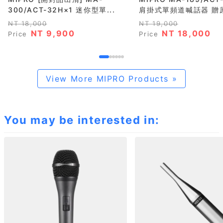
300/ACT-32H×1 迷你型單...
肩掛式單頻道喊話器 贈原.
NT 18,000
NT 19,000
NT 9,900
NT 18,000
Price
Price
View More MIPRO Products »
You may be interested in: