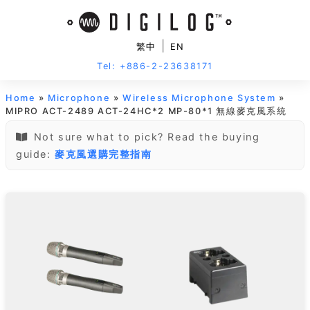
|
繁中
EN
Tel: +886-2-23638171
Home
»
Microphone
»
Wireless Microphone System
»
MIPRO ACT-2489 ACT-24HC*2 MP-80*1 無線麥克風系統
Not sure what to pick? Read the buying
guide:
麥克風選購完整指南