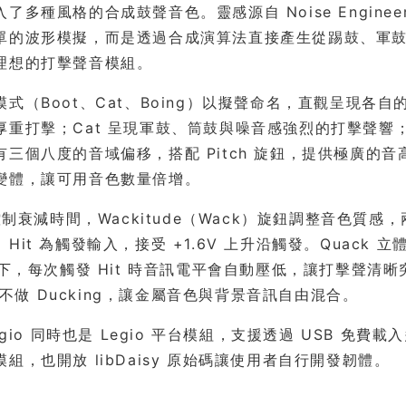
了多種風格的合成鼓聲音色。靈感源自 Noise Engineer
單的波形模擬，而是透過合成演算法直接產生從踢鼓、軍
理想的打擊聲音模組。
式（Boot、Cat、Boing）以擬聲命名，直觀呈現各
厚重打擊；Cat 呈現軍鼓、筒鼓與噪音感強烈的打擊聲響；
有三個八度的音域偏移，搭配 Pitch 旋鈕，提供極廣的音
變體，讓可用音色數量倍增。
 控制衰減時間，Wackitude（Wack）旋鈕調整音色
Hit 為觸發輸入，接受 +1.6V 上升沿觸發。Quack 立體
式下，每次觸發 Hit 時音訊電平會自動壓低，讓打擊聲清晰突
gh 不做 Ducking，讓金屬音色與背景音訊自由混合。
Legio 同時也是 Legio 平台模組，支援透過 USB 免
組，也開放 libDaisy 原始碼讓使用者自行開發韌體。