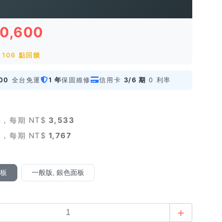
10,600
106 點回饋
00
全台免運
1 年
保固維修
信用卡
3/6 期
0 利率
，每期 NT$
3,533
，每期 NT$
1,767
面板
一般版, 銀色面板