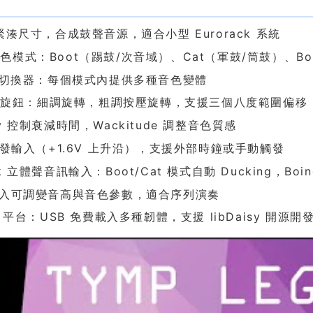
色
 緊湊尺寸，合成鼓聲音源，適合小型 Eurorack 系統
色模式：Boot（踢鼓/次音域）、Cat（軍鼓/筒鼓）、Bo
g 切換器：每個模式內提供多種音色變體
ch 旋鈕：細調旋轉，粗調按壓旋轉，支援三個八度範圍偏移
ay 控制衰減時間，Wackitude 調整音色質感
 觸發輸入（+1.6V 上升沿），支援外部時鐘或手動觸發
k 立體聲音訊輸入：Boot/Cat 模式自動 Ducking，Boing
輸入可調變音高與音色參數，適合序列演奏
io 平台：USB 免費載入多種韌體，支援 libDaisy 開源開