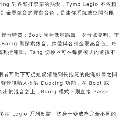
ing 對各類打擊樂的熱愛，Tymp Legio 不依賴
鼓到金屬鈸音的豐富音色，是迷你系統或空間有限
自的聲音特質：Boot 涵蓋低頻踢鼓、次音域嗡鳴、雷
Boing 則探索鈸音、鐘聲與各種金屬感音色。每
高調控範圍。Tang 切換器可在每個模式內選擇不
質感，兩者互動下可從短促清脆到長拖尾的飽滿鼓聲之間
聲音訊輸入提供 Ducking 功能，在 Boot 或
出於混音之上，Boing 模式下則直接 Pass-
費載入多種 Legio 系列韌體，搖身一變成為完全不同的