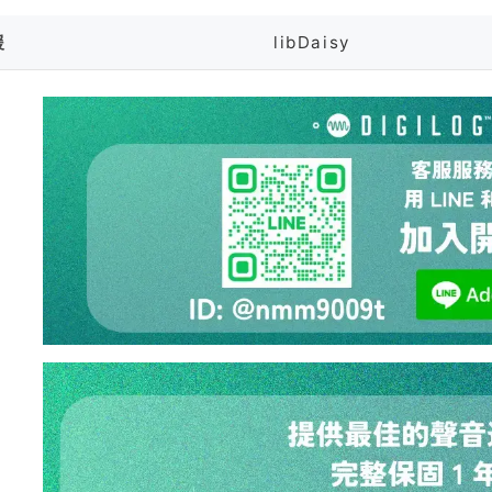
援
libDaisy