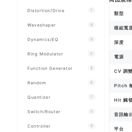
Distortion/Drive
7
類型
Waveshaper
8
模組寬
Dynamics/EQ
9
深度
Ring Modulator
3
電源
Function Generator
8
CV 調
Random
6
Pitch
Quantizer
7
Hit 
Switch/Router
5
音訊輸
Controller
9
平台