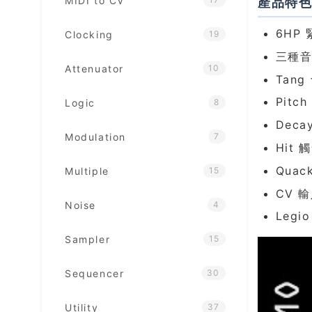
MIDI to CV
產品特
6HP
Clocking
19
三種音
Attenuator
10
Tan
Pit
Logic
8
Dec
Modulation
7
Hit
Quac
Multiple
15
CV 
Noise
4
Leg
Sampler
15
Sequencer
30
Utility
37