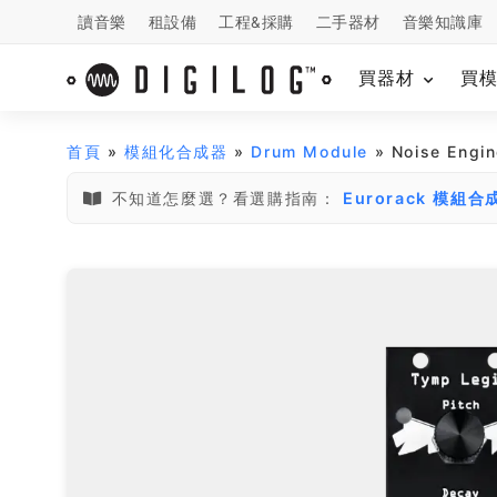
讀音樂
租設備
工程&採購
二手器材
音樂知識庫
買器材
買
首頁
»
模組化合成器
»
Drum Module
» Noise Eng
不知道怎麼選？看選購指南：
Eurorack 模