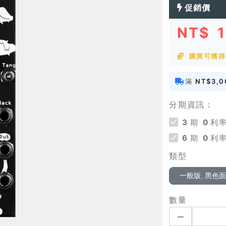
促銷價
NT$
購買可獲得 
滿
NT$3,0
分期資訊：
3
期
0
利率
6
期
0
利率
類型
一般版, 黑色
數量