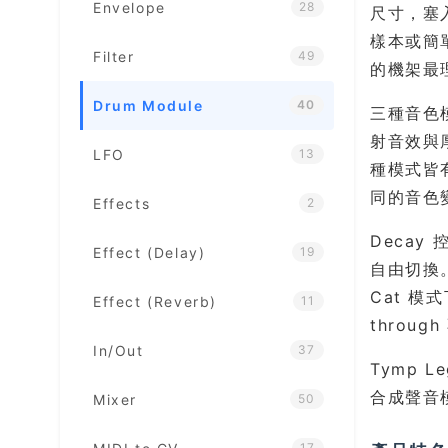
Envelope
28
尺寸，塞入
樣本或簡
Filter
49
的機架最
Drum Module
40
三種音色模
射音效與
LFO
13
種模式皆
同的音色
Effects
2
Decay
Effect (Delay)
19
自由切換。
Cat 模
Effect (Reverb)
11
throu
In/Out
37
Tymp 
合成聲音模
Mixer
50
17