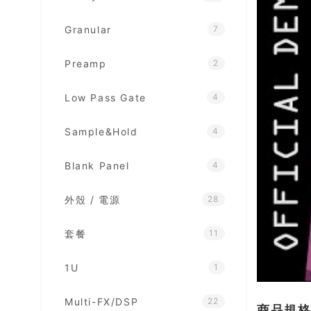
Granular
7
Preamp
2
Low Pass Gate
4
Sample&Hold
4
Blank Panel
4
外殼 / 電源
28
套餐
11
1U
1
Multi-FX/DSP
22
商品規