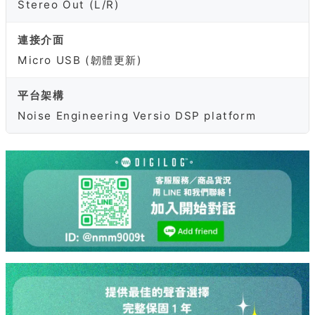
Stereo Out (L/R)
連接介面
Micro USB (韌體更新)
平台架構
Noise Engineering Versio DSP platform