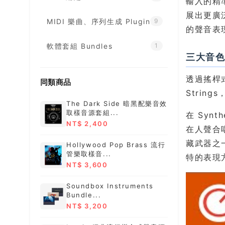
輸入的精
展出更廣泛
MIDI 樂曲、序列生成 Plugin
9
的聲音表
軟體套組 Bundles
1
三大音色區
透過搖桿式
同類商品
Strin
The Dark Side 暗黑配樂音效
取樣音源套組...
在 Syn
NT$ 2,400
在人聲合
藏武器之
Hollywood Pop Brass 流行
管樂取樣音...
特的表現方
NT$ 3,600
Soundbox Instruments
Bundle...
NT$ 3,200