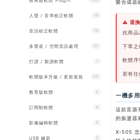
效果器軟體 Plugin
樂合成器
人聲 / 音準校正軟體
15
⚠ 退
音訊校正軟體
19
此商品
下單之後
多聲道 / 空間音訊處理
27
軟體序
打譜 / 製譜軟體
1
若有任
軟體版本升級 / 更新套裝
20
教育版軟體
4
一機多
訂閱制軟體
4
這款音源
的振盪器
影像編輯軟體
4
X-505
USB 鑰匙
2