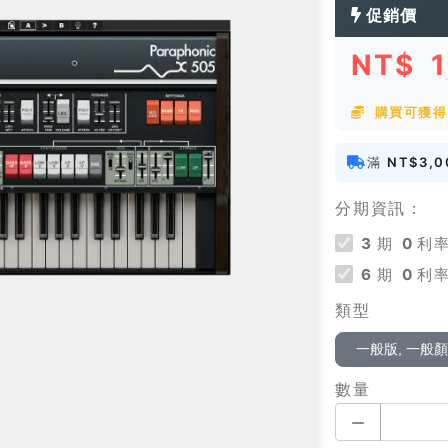
促銷價
NT$
購買可獲得 
滿
NT$3,0
分期資訊：
3
期
0
利率
6
期
0
利率
類型
一般版, 一般
數量