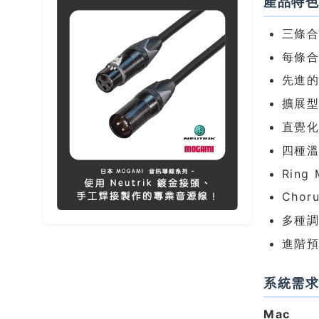
產品特
三條
每條合
先進的
擴展型
直覺化操
四種溫
Ring
Chor
多種
進階
系統需
Mac