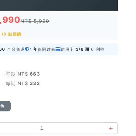
1,990
NT$ 5,990
19 點回饋
00
全台免運
1 年
保固維修
信用卡
3/6 期
0 利率
，每期 NT$
663
，每期 NT$
332
顏色