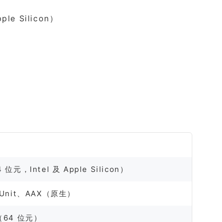
le Silicon）
位元，Intel 及 Apple Silicon）
 Unit、AAX（原生）
1（64 位元）