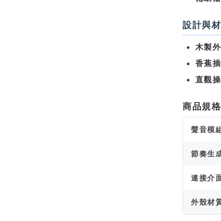
設計與
木製
香蕉
直觀
商品規
聲音模
節奏生
連接介
外殼材