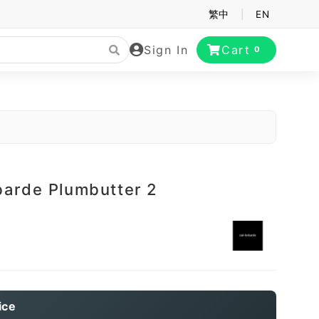
繁中
|
EN
Sign In
Cart
0
barde Plumbutter 2
ice