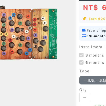
NT$
Earn 600 
Free ship
3/6-month
Installment I
3
months
6
months
Type
一般版, 一般
Qty