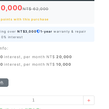
60,000
NT$ 62,000
points with this purchase
ping over
NT$3,000
1-year
warranty & repair
0% interest
nfo:
0
interest, per month NT$
20,000
0
interest, per month NT$
10,000
顏色