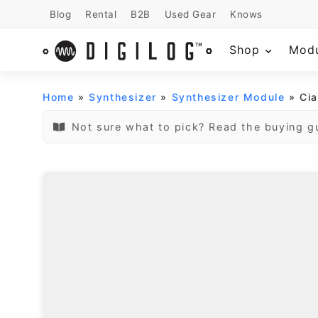
Blog
Rental
B2B
Used Gear
Knows
Shop
Mod
Home
»
Synthesizer
»
Synthesizer Module
» Cia
Not sure what to pick? Read the buying g