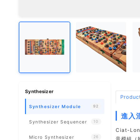
Synthesizer
Product
Synthesizer Module
92
進入混
Synthesizer Sequencer
10
Ciat-
Micro Synthesizer
26
音模組（如