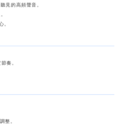
未被聽見的高頻聲音。
理。
心。
穩定節奏。
。
量調整。