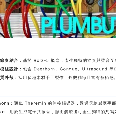
色
與節奏結合
：基於 Rolz-5 概念，產生獨特的節奏與聲音互
音模組設計
：包含 Deerhorn、Gongue、Ultraso
木質外殼
：採用多種木材手工製作，外觀精緻且富有藝術感
組
horn
：類似 Theremin 的無接觸樂器，透過天線感應
ue
：用於生成電子共振音，脈衝觸發後可產生獨特的共鳴