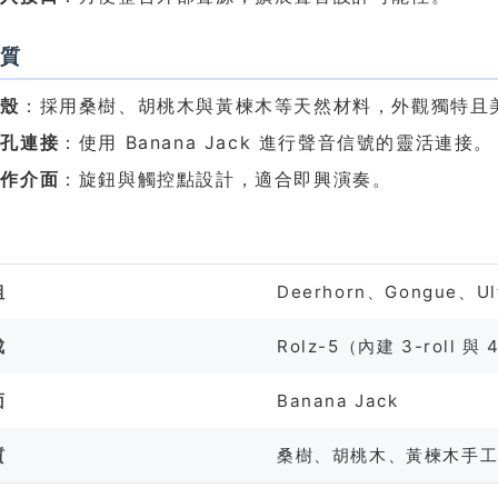
材質
外殼
：採用桑樹、胡桃木與黃楝木等天然材料，外觀獨特且
插孔連接
：使用 Banana Jack 進行聲音信號的靈活連接。
操作介面
：旋鈕與觸控點設計，適合即興演奏。
格
組
Deerhorn、Gongue、Ul
成
Rolz-5（內建 3-roll 與
面
Banana Jack
質
桑樹、胡桃木、黃楝木手