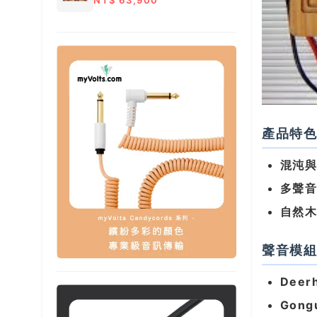
NT$ 63,900
產品特
混沌
多聲
自然
聲音模
Deer
Gong