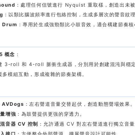
sound
：處理任何信號進行 Nyquist 重取樣，創造出
g
：以類比腦波頻率進行包絡控制，生成多層次的聲音紋
e Drum
：專用於生成強勁類比小鼓音效，適合構建節奏核
成
-5 概念
：
建 3-roll 和 4-roll 脈衝生成器，分別用於創建混沌與
援多模組互動，形成複雜的節奏架構。
性
 AVDogs
：左右聲道音量交替起伏，創造動態聲場效果
音量增強
：為鼓聲提供更強的穿透力。
混音器 CV 控制
：允許通過 CV 對左右聲道進行獨立音
輸入接口
：方便整合外部聲源，擴展聲音設計可能性。