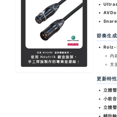
Ultra
AVDo
Snar
節奏生
Rolz
內
支
更新特
立體聲
小鼓
立體聲
輔助