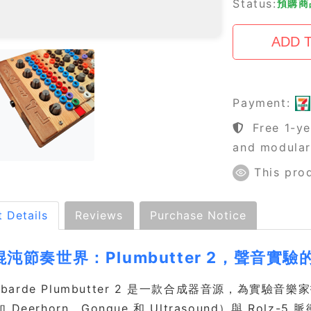
Status:
預購商品
Payment:
Free 1-ye
and modula
This pro
 Details
Reviews
Purchase Notice
沌節奏世界：Plumbutter 2，聲音實
Lonbarde Plumbutter 2 是一款合成器音源，
 Deerhorn、Gongue 和 Ultrasound）與 R