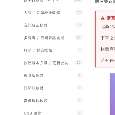
的弦樂質
人聲 / 音準校正軟體
15
⚠ 購
音訊校正軟體
19
此商品
下單之後
多聲道 / 空間音訊處理
27
軟體序
打譜 / 製譜軟體
1
若有任
軟體版本升級 / 更新套裝
20
教育版軟體
4
訂閱制軟體
4
影像編輯軟體
4
USB 鑰匙
2