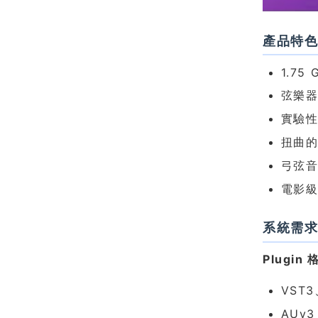
產品特
1.7
弦樂
實驗性
扭曲
弓弦
電影級音
系統需
Plugin 
VST
AUv