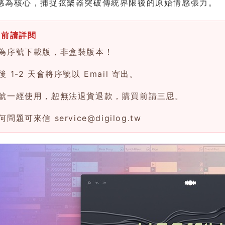
感為核心，捕捉弦樂器突破傳統界限後的原始情感張力。
買前請詳閱
為序號下載版，非盒裝版本！
 1-2 天會將序號以 Email 寄出。
號一經使用，恕無法退貨退款，購買前請三思。
何問題可來信
service@digilog.tw