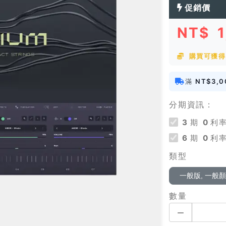
促銷價
NT$
購買可獲得 
滿
NT$3,0
分期資訊：
3
期
0
利率
6
期
0
利率
類型
一般版, 一般
數量