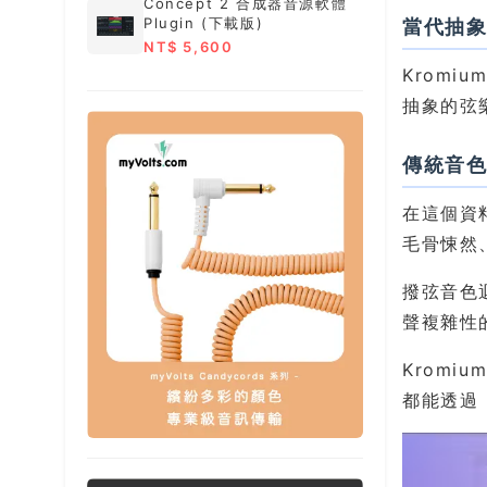
Concept 2 合成器音源軟體
Plugin (下載版)
當代抽
NT$ 5,600
Krom
抽象的弦
傳統音
在這個資
毛骨悚然
撥弦音色
聲複雜性
Krom
都能透過 