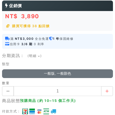
促銷價
NT$
3,890
購買可獲得 38 點回饋
滿
NT$3,000
全台免運
1 年
保固維修
信用卡
3/6 期
0 利率
分期資訊：
(明細
)
類型
一般版, 一般顏色
數量
商品狀態
預購商品 (約 10~15 個工作天)
付款方式：