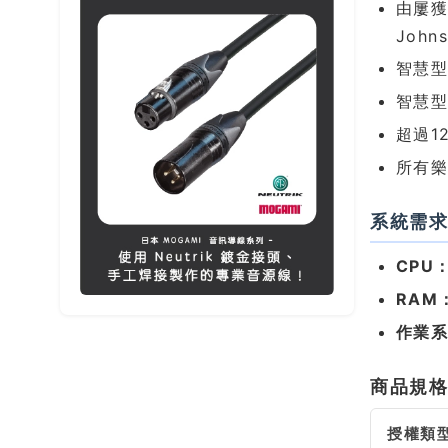
由屢獲
John
智慧型表
智慧
超過1
所有
系統需
CPU
RAM
作業
商品規
授權類