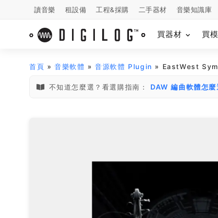
讀音樂
租設備
工程&採購
二手器材
音樂知識庫
買器材
買
首頁
»
音樂軟體
»
音源軟體 Plugin
» EastWest S
不知道怎麼選？看選購指南：
DAW 編曲軟體怎