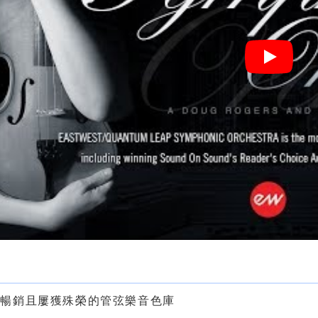
色
最暢銷且屢獲殊榮的管弦樂音色庫