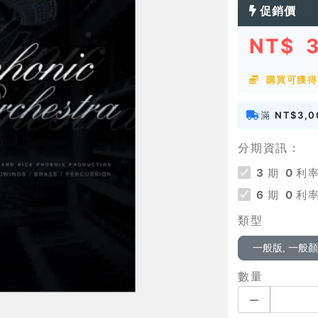
促銷價
NT$
購買可獲得
滿
NT$3,0
分期資訊：
3
期
0
利率
6
期
0
利率
類型
一般版, 一般
數量