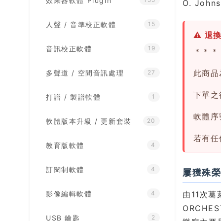
效果器軟體 Plugin
O. Jo
人聲 / 音準校正軟體
15
⚠ 退
音訊校正軟體
19
＊＊＊
此商品
多聲道 / 空間音訊處理
27
下單之後
打譜 / 製譜軟體
1
軟體序
軟體版本升級 / 更新套裝
20
若有任
教育版軟體
4
訂閱制軟體
4
屢獲殊
影像編輯軟體
由11次葛萊
4
ORCHE
USB 鑰匙
2