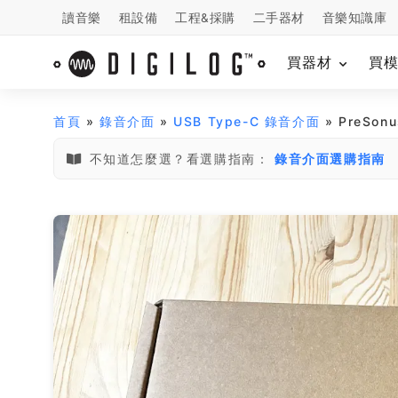
讀音樂
租設備
工程&採購
二手器材
音樂知識庫
買器材
買
首頁
»
錄音介面
»
USB Type-C 錄音介面
» PreSon
不知道怎麼選？看選購指南：
錄音介面選購指南