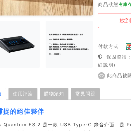
商品狀態
有庫
付款方式：
保固資訊：1
細說明)
此商品被關注
紹
使用評論
購物須知
常見問題
捕捉的絕佳夥伴
us Quantum ES 2 是一款 USB Type-C 錄音介面