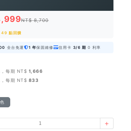
4,999
NT$ 8,700
 49 點回饋
00
全台免運
1 年
保固維修
信用卡
3/6 期
0 利率
，每期 NT$
1,666
，每期 NT$
833
顏色