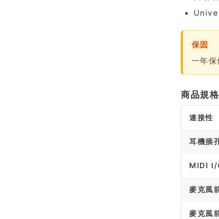
Uni
保固
一年保
商品規
連接性
耳機插
MIDI I
麥克風
麥克風