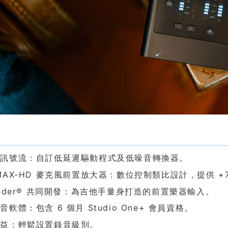
點
能訊號流：自訂低延遲驅動程式及低噪音轉換器。
MAX-HD 麥克風前置放大器：數位控制類比設計，提供 +7
ender® 共同開發：為吉他手量身打造的前置樂器輸入。
音軟體：包含 6 個月 Studio One+ 會員資格。
增益：輕鬆設置錄音級別。