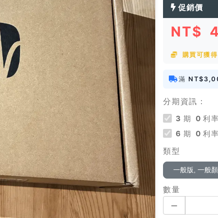
促銷價
NT$
購買可獲得
滿
NT$3,0
分期資訊：
3
期
0
利率
6
期
0
利率
類型
一般版, 一般
數量