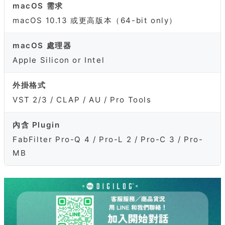
macOS 需求
macOS 10.13 或更高版本（64-bit only）
macOS 處理器
Apple Silicon or Intel
外掛格式
VST 2/3 / CLAP / AU / Pro Tools
內含 Plugin
FabFilter Pro-Q 4 / Pro-L 2 / Pro-C 3 / Pro-
MB