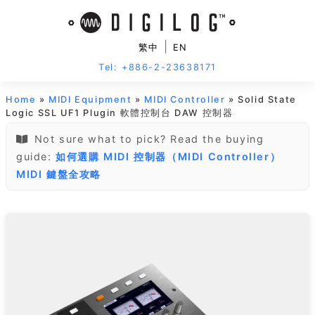
|
繁中
EN
Tel: +886-2-23638171
Home
»
MIDI Equipment
»
MIDI Controller
» Solid State
Logic SSL UF1 Plugin 軟體控制台 DAW 控制器
Not sure what to pick? Read the buying
guide:
如何選購 MIDI 控制器（MIDI Controller）
MIDI 鍵盤全攻略