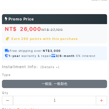
Promo Price
NT$
26,000
NT$ 27,100
Earn 260 points with this purchase
Free shipping over
NT$3,000
1-year
warranty & repair
3/6-month
0% interest
Installment Info:
(Details
)
Type
一般版, 一般顏色
Qty