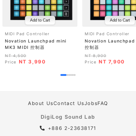
Add to Cart
Add to Cart
MIDI Pad Controller
MIDI Pad Controller
Novation Launchpad mini
Novation Launchpad
MK3 MIDI 控制器
控制器
NT 4,500
NT 8,900
NT 3,990
NT 7,900
Price
Price
About Us
Contact Us
Jobs
FAQ
DigiLog Sound Lab
+886 2-23638171