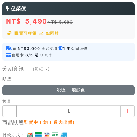
促銷價
NT$
5,490
NT$ 5,680
購買可獲得 54 點回饋
滿
NT$3,000
全台免運
1 年
保固維修
信用卡
3/6 期
0 利率
分期資訊：
(明細
)
類型
一般版, 一般顏色
數量
商品狀態
到貨中 ( 約 1 週內出貨)
付款方式：