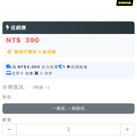
促銷價
NT$
390
購買可獲得 3 點回饋
滿
NT$3,000
全台免運
1 年
保固維修
信用卡
3/6 期
0 利率
分期資訊：
(明細
)
類型
一般版, 一般顏色
數量