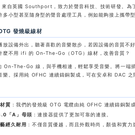
udio 來自英國 Southport，致力於聲音科技、技術
多小型甚至隨身型的聲音處理工具，例如能夠接上攜帶型電子設備的 
i OTG 發燒級線材
播放設備外出，聽著喜歡的音樂散步，若因設備的音質不
麼不用 ifi 的 On-The-Go（OTG）線材，改善音質？
i 的 On-The-Go 線，與手機相連，輕鬆享受音樂。將
音樂。採用純 OFHC 連續鑄銅製成，可在安卓和 DAC 
色
級材質
：我們的發燒級 OTG 電纜由純 OFHC 連續鑄銅
 3.0「A」母頭
：連接器提供了更加可靠的連接。
工藝經久耐用
：不僅音質優越，而且外觀時尚，顏值和實力