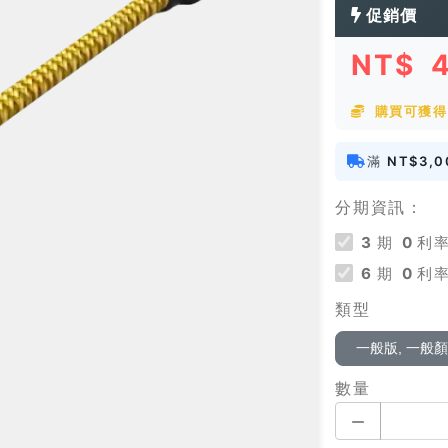
促銷價
NT$
購買可獲得
滿
NT$3,0
分期資訊：
3
期
0
利率
6
期
0
利率
類型
一般版, 一般
數量