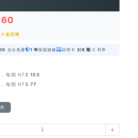
460
 4 點回饋
00
全台免運
1 年
保固維修
信用卡
3/6 期
0 利率
，每期 NT$
153
，每期 NT$
77
顏色