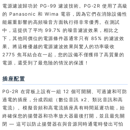
電源濾波歸功於 PG-99 濾波技術。PG-2R 使用了高級
的 Panasonic 和 Wima 電容，因為它們在消除設備性
能嚴重影響的高頻噪音方面執行得非常優秀。在測試
中，這提供了平均 99.7% 的噪音濾波效果，相比之
下，其他同價位的電源條件器通常只有 85% 的濾波效
果。將這種優越的電源濾波效果與驚人的功率吸收
2775 焦耳結合在一起，您的設備不僅獲得了高質量的
電源，還受到了最危險的情況的保護！
插座配置
PG-2R 在背板上設有一組 12 個可開關、可過濾和可防
過電的插座，分成四組（數位音訊 x2、類比音訊和高
電流）。模擬音頻和高電流插座具有時間延遲功能，始
終確保您的揚聲器和功率放大器最後打開，並且最先關
閉 — 這可以防止揚聲器在與音源同時通電時發出可怕