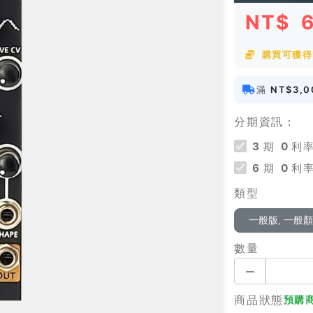
NT$
購買可獲得
滿
NT$3,0
分期資訊：
3
期
0
利率
6
期
0
利率
類型
一般版, 一般
數量
商品狀態
預購商