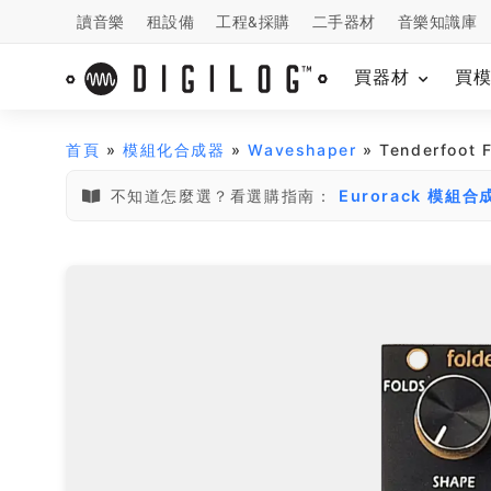
讀音樂
租設備
工程&採購
二手器材
音樂知識庫
買器材
買
首頁
»
模組化合成器
»
Waveshaper
» Tenderfoot F
不知道怎麼選？看選購指南：
Eurorack 模