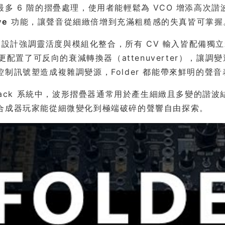
最多 6 階的摺疊處理，使用者能輕鬆為 VCO 增添高次諧
ve
功能，讓聲音從細緻倍增到充滿粗糙感的失真皆可掌握
r 的設計強調靈活度與模組化整合，所有 CV 輸入皆配備獨立衰減
t）更配置了可反向的衰減轉換器（attenuverter）
控制訊號塑造成複雜調變源，Folder 都能帶來鮮明的聲
orack 系統中，波形摺疊器通常用於產生細緻且多變的諧波結
合成器玩家能從細微變化到極端破碎的聲響自由探索。