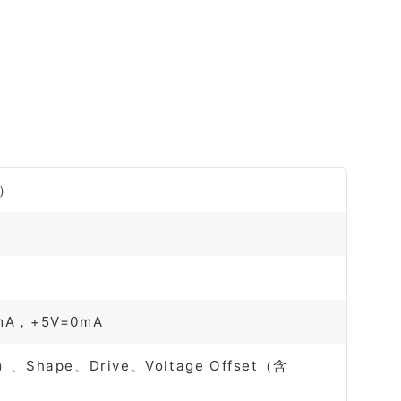
器）
mA，+5V=0mA
）、Shape、Drive、Voltage Offset（含