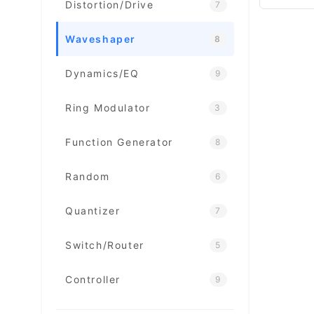
Distortion/Drive
7
Waveshaper
8
Dynamics/EQ
9
Ring Modulator
3
Function Generator
8
Random
6
Quantizer
7
Switch/Router
5
Controller
9