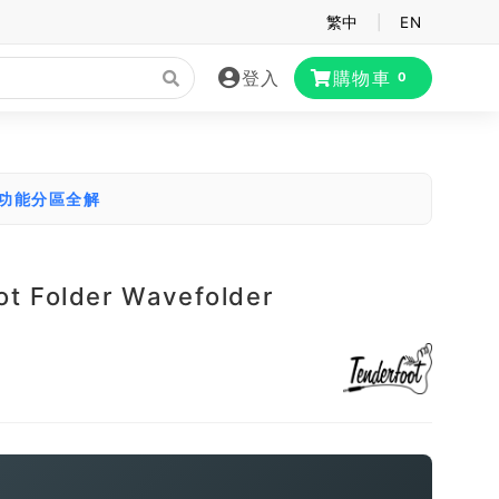
繁中
|
EN
登入
購物車
0
大功能分區全解
ot Folder Wavefolder