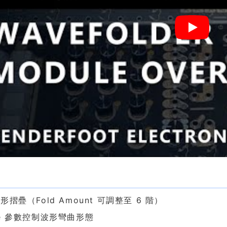
色
形摺疊（Fold Amount 可調整至 6 階）
pe 參數控制波形彎曲形態