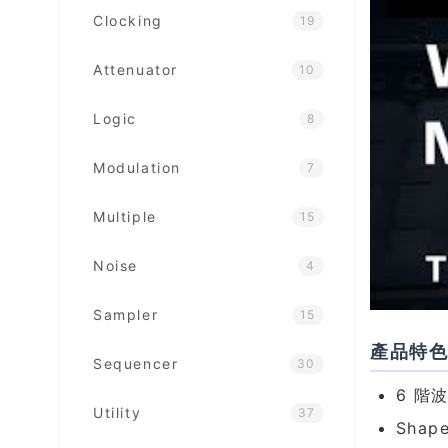
Clocking
19
Attenuator
10
Logic
8
Modulation
7
Multiple
15
Noise
4
Sampler
15
產品特
Sequencer
30
6 階波
Utility
37
Sha