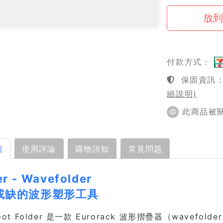
付款方式：
保固資訊：1
細說明)
此商品被關注
紹
使用評論
購物須知
常見問題
er - Wavefolder
或缺的波形塑形工具
foot Folder 是一款 Eurorack 波形摺疊器（wavef