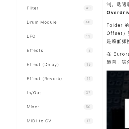
制。透過
Filter
49
Overdri
Drum Module
40
Folde
Offse
LFO
13
是將低頻
Effects
2
在 Eur
範圍，讓
Effect (Delay)
19
Effect (Reverb)
11
In/Out
37
Mixer
50
MIDI to CV
17