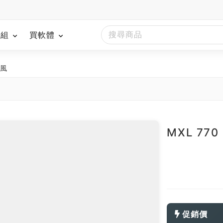
模組
買軟體
克風
南
MXL 77
促銷價