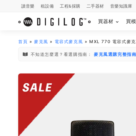
讀音樂
租設備
工程&採購
二手器材
音樂知識庫
買器材
買
首頁
»
麥克風
»
電容式麥克風
» MXL 770 電容式麥
不知道怎麼選？看選購指南：
麥克風選購完整指