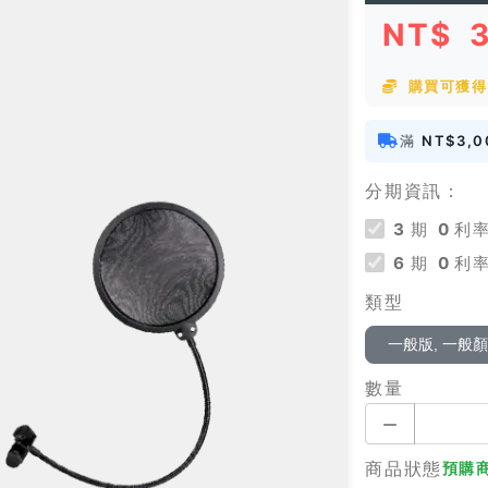
NT$
購買可獲得 
滿
NT$3,0
分期資訊：
3
期
0
利率
6
期
0
利率
類型
一般版, 一般
數量
商品狀態
預購商