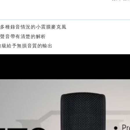
色
付多種錄音情況的小震膜麥克風
的聲音帶有清楚的解析
 前級給予無損音質的輸出