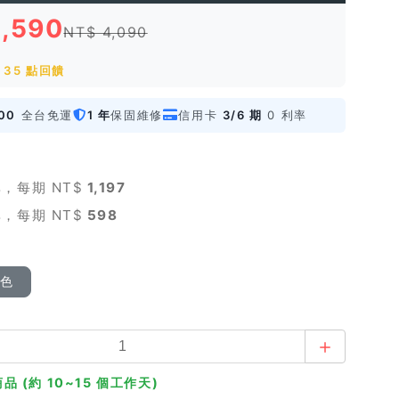
3,590
NT$ 4,090
35 點回饋
00
全台免運
1 年
保固維修
信用卡
3/6 期
0 利率
，每期 NT$
1,197
，每期 NT$
598
顏色
品 (約 10~15 個工作天)