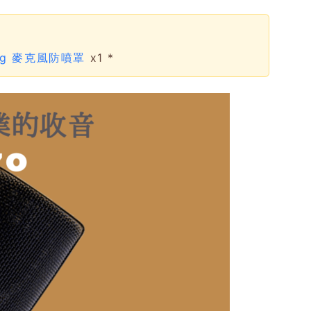
gig 麥克風防噴罩
x1 *