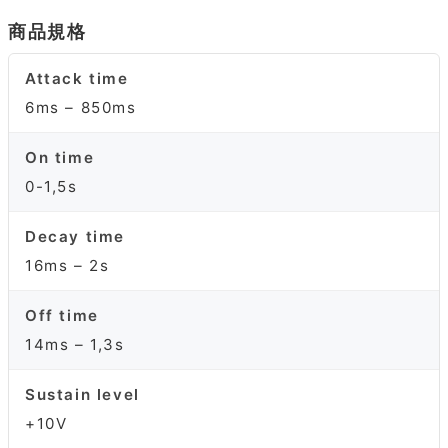
商品規格
Attack time
6ms – 850ms
On time
0-1,5s
Decay time
16ms – 2s
Off time
14ms – 1,3s
Sustain level
+10V