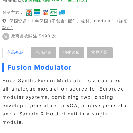
付款方式：
保固資訊：1 年保固 (不包含: 配件、線材、modular)
(詳細
說明)
此商品被關注 5493 次
商品介紹
使用評論
購物須知
常見問題
Fusion Modulator
Erica Synths Fusion Modulator is a complex,
all-analogue modulation source for Eurorack
modular systems, combining two looping
envelope generators, a VCA, a noise generator
and a Sample & Hold circuit in a single
module.