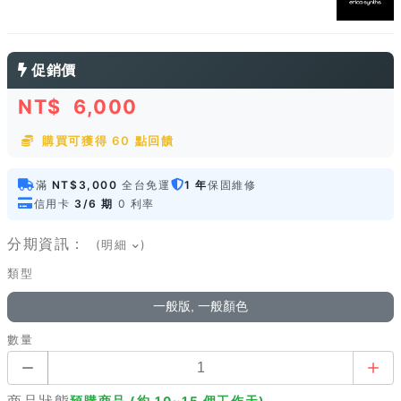
促銷價
NT$
6,000
購買可獲得 60 點回饋
滿
NT$3,000
全台免運
1 年
保固維修
信用卡
3/6 期
0 利率
分期資訊：
(明細
)
類型
一般版, 一般顏色
數量
商品狀態
預購商品 (約 10~15 個工作天)