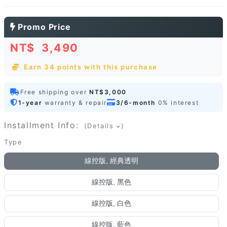
Promo Price
NT$
3,490
Earn 34 points with this purchase
Free shipping over
NT$3,000
1-year
warranty & repair
3/6-month
0% interest
Installment Info:
(Details
)
Type
線控版, 經典透明
線控版, 黑色
線控版, 白色
線控版, 藍色