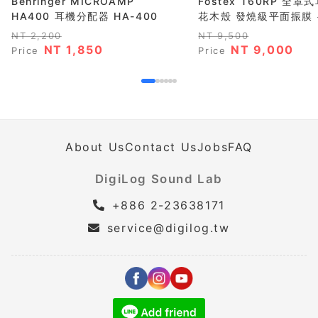
Behringer MICROAMP
Fostex T60RP 全罩
HA400 耳機分配器 HA-400
花木殼 發燒級平面振膜 半
NT 2,200
NT 9,500
NT 1,850
NT 9,000
Price
Price
About Us
Contact Us
Jobs
FAQ
DigiLog Sound Lab
+886 2-23638171
service@digilog.tw