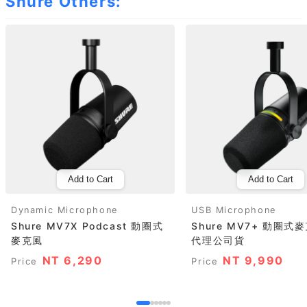
Shure Others:
Add to Cart
Add to Cart
Dynamic Microphone
USB Microphone
Shure MV7X Podcast 動圈式
Shure MV7+ 動圈式
麥克風
代理公司貨
NT 6,290
NT 9,990
Price
Price