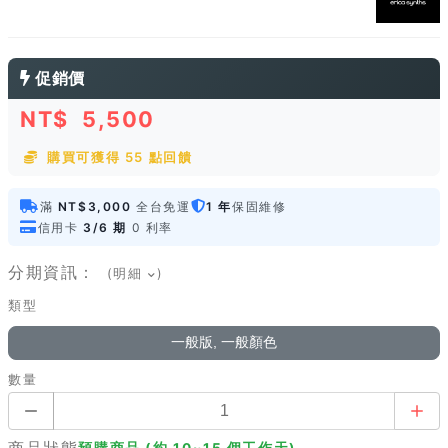
促銷價
NT$
5,500
購買可獲得 55 點回饋
滿
NT$3,000
全台免運
1 年
保固維修
信用卡
3/6 期
0 利率
分期資訊：
(明細
)
類型
一般版, 一般顏色
數量
商品狀態
預購商品 (約 10~15 個工作天)