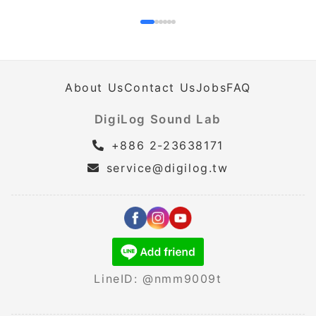
About Us
Contact Us
Jobs
FAQ
DigiLog Sound Lab
+886 2-23638171
service@digilog.tw
LineID: @nmm9009t