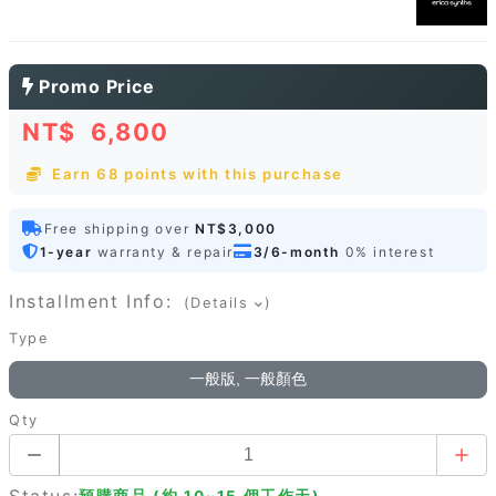
Promo Price
NT$
6,800
Earn 68 points with this purchase
Free shipping over
NT$3,000
1-year
warranty & repair
3/6-month
0% interest
Installment Info:
(Details
)
Type
一般版, 一般顏色
Qty
Status:
預購商品 (約 10~15 個工作天)