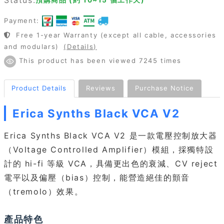
Payment:
Free 1-year Warranty (except all cable, accessories
and modulars)
(Details)
This product has been viewed 7245 times
Product Details
Reviews
Purchase Notice
Erica Synths Black VCA V2
Erica Synths Black VCA V2 是一款電壓控制放大器
（Voltage Controlled Amplifier）模組，採獨特設
計的 hi-fi 等級 VCA，具備更出色的衰減、CV reject
電平以及偏壓（bias）控制，能營造絕佳的顫音
（tremolo）效果。
產品特色