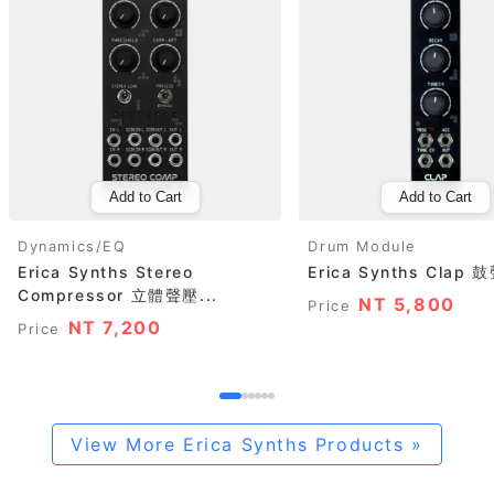
Add to Cart
Add to Cart
Dynamics/EQ
Drum Module
Erica Synths Stereo
Erica Synths Clap
Compressor 立體聲壓...
NT 5,800
Price
NT 7,200
Price
View More Erica Synths Products »