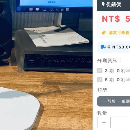
促銷價
NT$
購買可獲得
滿
NT$3,0
分期資訊：
3
期
0
利率
6
期
0
利率
類型
一般版, 一般
數量