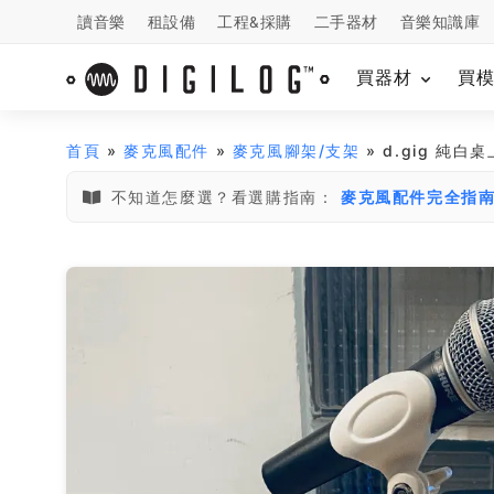
讀音樂
租設備
工程&採購
二手器材
音樂知識庫
買器材
買
首頁
»
麥克風配件
»
麥克風腳架/支架
» d.gig 純白
不知道怎麼選？看選購指南：
麥克風配件完全指