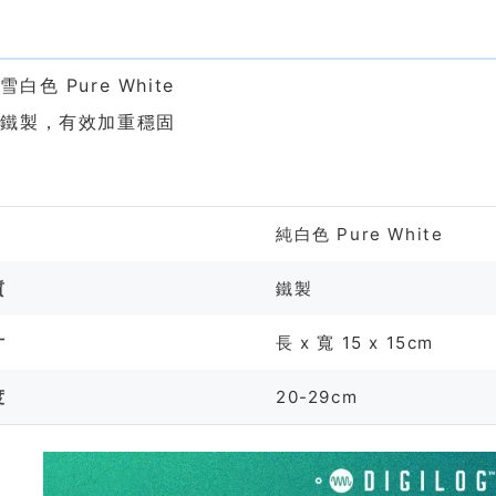
色
白色 Pure White
為鐵製，有效加重穩固
格
純白色 Pure White
質
鐵製
寸
長 x 寬 15 x 15cm
度
20-29cm