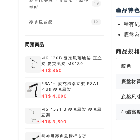
麥克風夾具 / 避震架 / 轉換
19
螺絲
產品特
麥克風前級
10
稀有純雪
底盤
同類商品
商品規
MK-130B 麥克風落地架 直立
架 麥克風架 MK130
顏色
NT$ 850
底盤材
PSA1+ 麥克風桌立架 PSA1
Plus 麥克風架
NT$ 4,990
底盤尺
MS 4321 B 麥克風架 麥克風
伸縮高
立架
NT$ 3,590
替換用麥克風橫桿支架