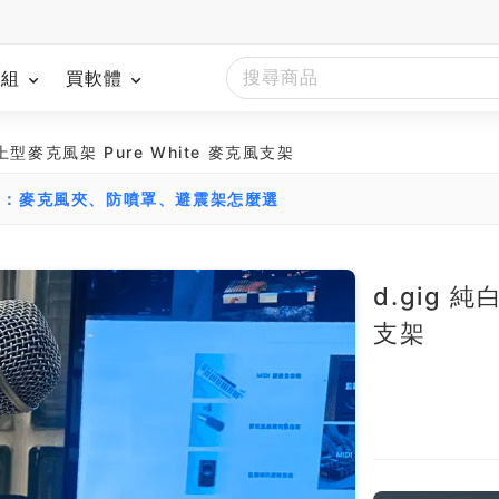
模組
買軟體
桌上型麥克風架 Pure White 麥克風支架
南：麥克風夾、防噴罩、避震架怎麼選
d.gig 
支架