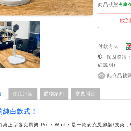
商品狀態
有庫
付款方式：
保固資訊：1
細說明)
此商品被關注
紹
使用評論
購物須知
常見問題
的純白款式！
 純白桌上型麥克風架 Pure White 是一款麥克風腳架