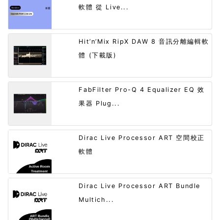
軟體 從 Live...
Hit’n’Mix RipX DAW 8 音訊分離編輯軟
體 (下載版)
FabFilter Pro-Q 4 Equalizer EQ 效
果器 Plug...
Dirac Live Processor ART 空間校正
軟體
Dirac Live Processor ART Bundle
Multich...