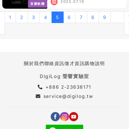
2025.07.19
音樂軟體
上
1
2
3
4
5
6
7
8
9
...
一
頁
關於我們
聯絡資訊
徵才資訊
購物說明
DigiLog 聲響實驗室
+886 2-23638171
service@digilog.tw