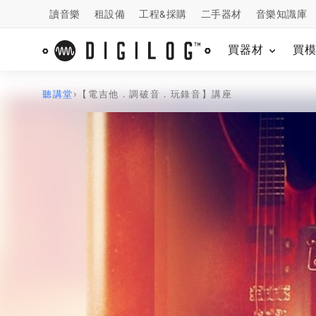
讀音樂
租設備
工程&採購
二手器材
音樂知識庫
買器材
買
聽講堂
›
【電吉他．調破音．玩錄音】講座