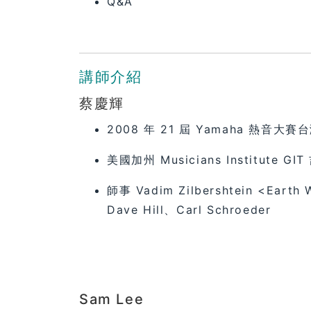
Q&A
講師介紹
蔡慶輝
2008 年 21 屆 Yamaha 熱音
美國加州 Musicians Institute G
師事 Vadim Zilbershtein <Earth 
Dave Hill、Carl Schroeder
Sam Lee