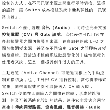
控制的方式，在不同訊號來源之間進行即時切換。這樣
的設計，讓 Switch 成為模組系統中極具彈性的「訊號
路由器」。
Switch 不僅可處理
音訊（Audio）
，同時也完全支援
控制電壓（CV）與 Gate 訊號
。這代表你可以用它在
多顆振盪器之間切換聲音來源、在多組包絡或 LFO 之
間切換調變來源，甚至在不同節奏 Gate 之間即時改變
觸發邏輯。對於追求模組系統動態變化與非線性流程的
使用者來說，這是一個極具創作潛力的工具。
主動通道（Active Channel）可透過面板上的手動控
制直接切換，也可由外部 CV 進行控制。當你將階梯式
電壓、隨機電壓或節奏性調變送入 CV 輸入時，
Switch 便能在四個輸入之間快速跳轉，形成難以預
測、但又可被系統化設計的結果。這使它非常適合用於
產生
非傳統調變路徑、節奏重組、聲音拼接（audio