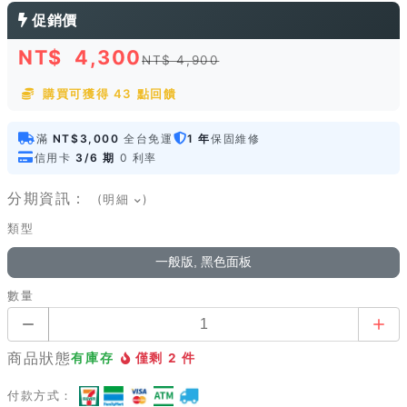
促銷價
NT$
4,300
NT$ 4,900
購買可獲得 43 點回饋
滿
NT$3,000
全台免運
1 年
保固維修
信用卡
3/6 期
0 利率
分期資訊：
(明細
)
類型
一般版, 黑色面板
數量
商品狀態
有庫存
僅剩 2 件
付款方式：