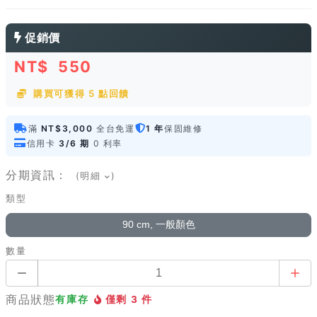
促銷價
NT$
550
購買可獲得 5 點回饋
滿
NT$3,000
全台免運
1 年
保固維修
信用卡
3/6 期
0 利率
分期資訊：
(明細
)
類型
90 cm, 一般顏色
數量
商品狀態
有庫存
僅剩 3 件