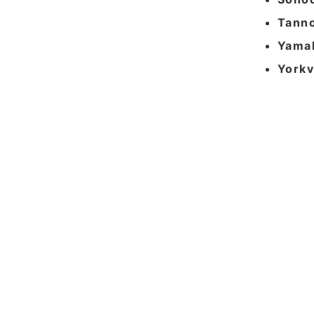
Tann
Yama
Yorkv