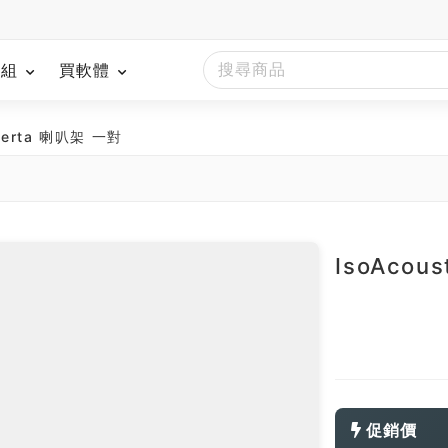
模組
買軟體
Aperta 喇叭架 一對
IsoAcou
促銷價