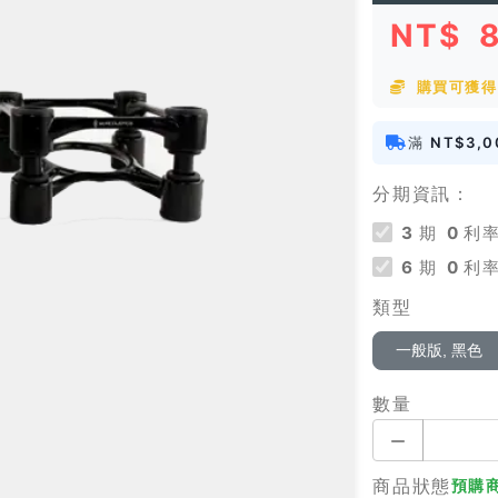
NT$
購買可獲得 
滿
NT$3,0
分期資訊：
3
期
0
利率
6
期
0
利率
類型
一般版, 黑色
數量
商品狀態
預購商