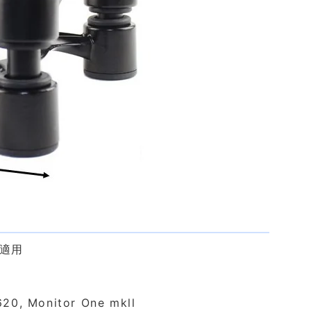
皆適用
620, Monitor One mkll