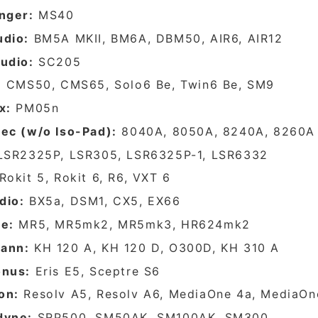
nger:
MS40
dio:
BM5A MKII, BM6A, DBM50, AIR6, AIR12
udio:
SC205
:
CMS50, CMS65, Solo6 Be, Twin6 Be, SM9
x:
PM05n
ec (w/o Iso-Pad):
8040A, 8050A, 8240A, 8260A
SR2325P, LSR305, LSR6325P-1, LSR6332
Rokit 5, Rokit 6, R6, VXT 6
dio:
BX5a, DSM1, CX5, EX66
e:
MR5, MR5mk2, MR5mk3, HR624mk2
ann:
KH 120 A, KH 120 D, O300D, KH 310 A
onus:
Eris E5, Sceptre S6
on:
Resolv A5, Resolv A6, MediaOne 4a, MediaOn
dyne:
SRP500, SM50AK, SM100AK, SM300