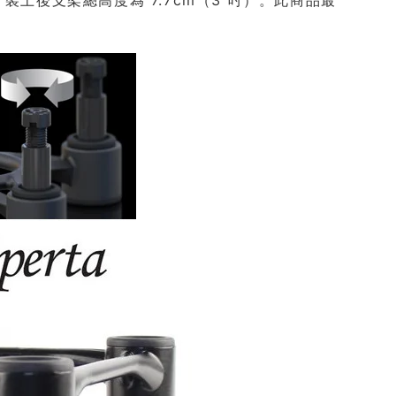
裝上後支架總高度為 7.7cm（3 吋）。此商品最