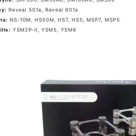
oy:
Reveal 501a, Reveal 601a
ha:
NS-10M, HS50M, HS7, HS5, MSP7, MSP5
ille:
YSM2P-II, YSM5, YSM6