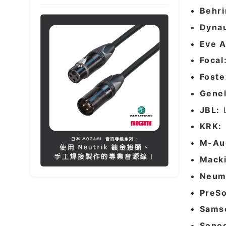
Behri
Dynau
Eve A
Focal
Foste
Genel
JBL:
L
KRK:
M-Au
Macki
Neum
PreS
Sams
Sono