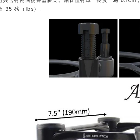
組共含有兩個揚聲器腳架。鋁管僅有單一長度，為 6.1cm；
 35 磅（lbs）。