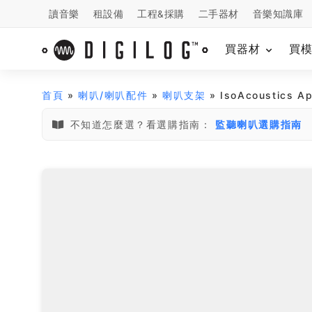
讀音樂
租設備
工程&採購
二手器材
音樂知識庫
買器材
買
首頁
»
喇叭/喇叭配件
»
喇叭支架
» IsoAcoustics 
不知道怎麼選？看選購指南：
監聽喇叭選購指南