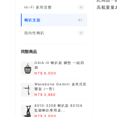
此商品一
高載重量為
Hi-Fi 家用音響
4
喇叭支架
41
指向性喇叭
4
同類商品
GAIA III 喇叭架 腳墊 一組四
個
NT$ 8,000
Wavebone Gemini 桌夾式音
響架 (一對)
NT$ 3,880
8010-320B 喇叭架 8010A
監聽喇叭專用桌...
NT$ 3,000