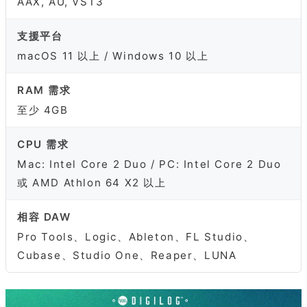
AAX, AU, VST3
支援平台
macOS 11 以上 / Windows 10 以上
RAM 需求
至少 4GB
CPU 需求
Mac: Intel Core 2 Duo / PC: Intel Core 2 Duo
或 AMD Athlon 64 X2 以上
相容 DAW
Pro Tools、Logic、Ableton、FL Studio、
Cubase、Studio One、Reaper、LUNA