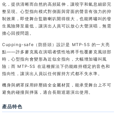
化，提供清晰而自然的高頻延伸，讓咬字和氣息細節完
整呈現。心型指向模式對側面與背面的聲音有強力的抑
制效果，即使舞台監聽喇叭開得很大，也能將嘯叫的發
生風險降至最低，讓演出人員可以放心大聲演唱，無需
擔心回授問題。
Cupping-safe（防捂頭）設計是 MTP-5S 的一大亮
點——許多麥克風在演唱者慣性地將手包覆麥克風頭部
時，心型指向會變形為近似全指向，大幅增加嘯叫風
險；而 MTP-5S 在這種握法下仍能維持穩定的音色和
指向性，讓演出人員以任何握持方式都不失水準。
機身與網罩採用鋅壓鑄全金屬材質，能承受舞台上不可
避免的碰撞與摔落，適合長期巡迴演出使用。
產品特色