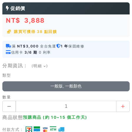
促銷價
NT$
3,888
購買可獲得 38 點回饋
滿
NT$3,000
全台免運
1 年
保固維修
信用卡
3/6 期
0 利率
分期資訊：
(明細
)
類型
一般版, 一般顏色
數量
商品狀態
預購商品 (約 10~15 個工作天)
付款方式：