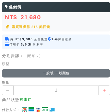
促銷價
NT$
21,680
購買可獲得 216 點回饋
滿
NT$3,000
全台免運
1 年
保固維修
信用卡
3/6 期
0 利率
分期資訊：
(明細
)
類型
一般版, 一般顏色
數量
商品狀態
有庫存
付款方式：