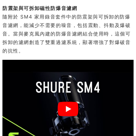
防震架與可拆卸磁性防爆音濾網
隨附於 SM4 家用錄音套件中的防震架與可拆卸的防爆
音濾網，能減少不需要的噪音，包括震動、抖動及爆破
音。當與麥克風內建的防爆音濾網結合使用時，這個可
拆卸的濾網創造了雙重過濾系統，顯著增強了對爆破音
的抗性。