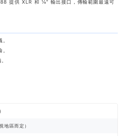
 提供 XLR 和 ¼" 輸出接口，傳輸範圍最遠可
議。
輸。
備。
尺）
（視地區而定）