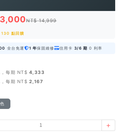
13,000
NT$ 14,999
130 點回饋
00
全台免運
1 年
保固維修
信用卡
3/6 期
0 利率
，每期 NT$
4,333
，每期 NT$
2,167
顏色