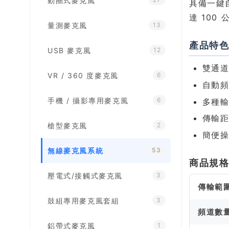
動圈式麥克風
具備一鍵自
達 100
量測麥克風
13
產品特
USB 麥克風
12
雙通
VR / 360 度麥克風
6
自動
手機 / 攝影專用麥克風
6
多種輸
傳輸距
槍型麥克風
2
簡便
無線麥克風系統
53
商品規
壓電式/接觸式麥克風
3
傳輸範
鼓組專用麥克風套組
3
頻道數
鋁帶式麥克風
1