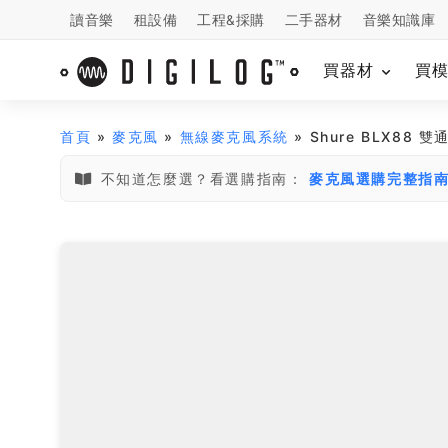
讀音樂
租設備
工程&採購
二手器材
音樂知識庫
買器材
買
首頁
»
麥克風
»
無線麥克風系統
» Shure BLX8
不知道怎麼選？看選購指南：
麥克風選購完整指