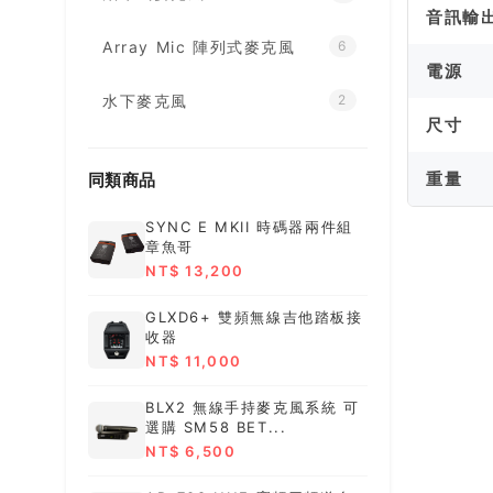
音訊輸
Array Mic 陣列式麥克風
6
電源
水下麥克風
2
尺寸
重量
同類商品
SYNC E MKII 時碼器兩件組
章魚哥
NT$ 13,200
GLXD6+ 雙頻無線吉他踏板接
收器
NT$ 11,000
BLX2 無線手持麥克風系統 可
選購 SM58 BET...
NT$ 6,500