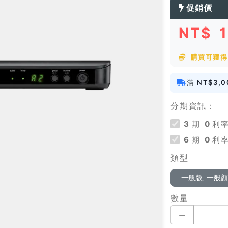
促銷價
NT$
購買可獲得 
滿
NT$3,0
分期資訊：
3
期
0
利率
6
期
0
利率
類型
一般版, 一般
數量