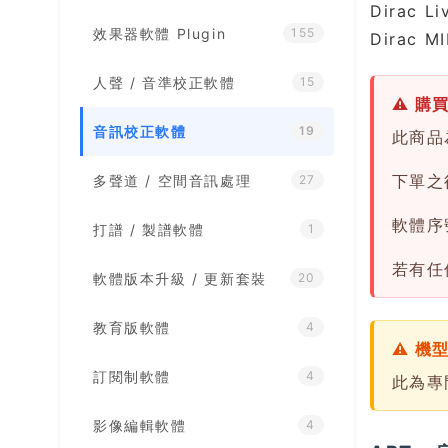
Dirac 
效果器軟體 Plugin
155
Dirac
人聲 / 音準校正軟體
15
⚠ 購
音訊校正軟體
19
此商品
下單之後
多聲道 / 空間音訊處理
27
軟體序
打譜 / 製譜軟體
1
若有任
軟體版本升級 / 更新套裝
20
教育版軟體
4
⚠ 機
訂閱制軟體
4
此為專
影像編輯軟體
4