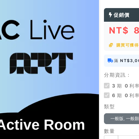
促銷價
NT$
購買可獲得 
滿
NT$3,0
分期資訊：
3
期
0
利率
6
期
0
利率
類型
一般版, 一般
數量