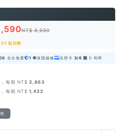
8,590
NT$ 8,990
85 點回饋
00
全台免運
1 年
保固維修
信用卡
3/6 期
0 利率
，每期 NT$
2,863
，每期 NT$
1,432
顏色