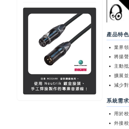
產品特
業界領
將揚
主動
擴展並
減少
系統需
用於校
外接