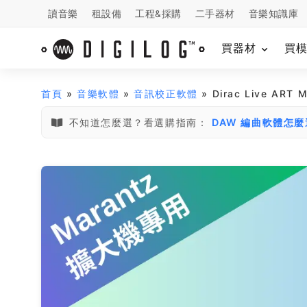
讀音樂
租設備
工程&採購
二手器材
音樂知識庫
買器材
買
首頁
»
音樂軟體
»
音訊校正軟體
» Dirac Live AR
不知道怎麼選？看選購指南：
DAW 編曲軟體怎