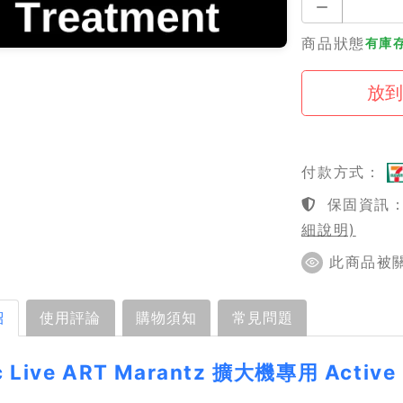
商品狀態
有庫
付款方式：
保固資訊：1
細說明)
此商品被關注
紹
使用評論
購物須知
常見問題
c Live ART Marantz 擴大機專用 Acti