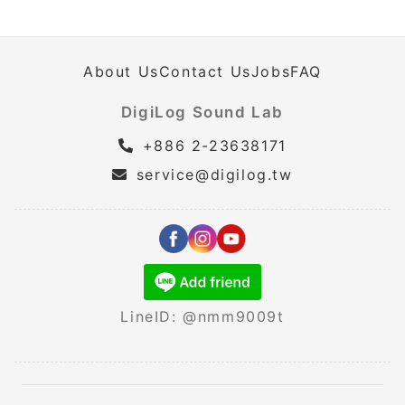
About Us
Contact Us
Jobs
FAQ
DigiLog Sound Lab
+886 2-23638171
service@digilog.tw
LineID: @nmm9009t