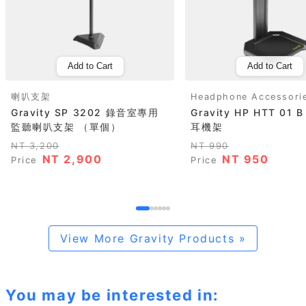
Add to Cart
Add to Cart
喇叭支架
Headphone Accessori
Gravity SP 3202 錄音室專用
Gravity HP HTT 01
監聽喇叭支架 （單個）
耳機架
NT 3,200
NT 990
NT 2,900
NT 950
Price
Price
View More Gravity Products »
You may be interested in: