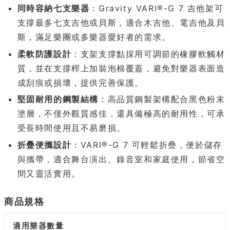
同時容納七支樂器
：Gravity VARI®-G 7 吉他架可
支撐最多七支吉他或貝斯，適合木吉他、電吉他及貝
斯，滿足樂團或多樂器愛好者的需求。
柔軟防護設計
：支架支撐點採用可調節的橡膠軟觸材
質，並在支撐桿上加裝泡棉覆蓋，避免對樂器表面造
成刮痕或損壞，提供完善保護。
堅固耐用的鋼製結構
：高品質鋼製架構配合黑色粉末
塗層，不僅外觀質感佳，還具備極高的耐用性，可承
受長時間使用且不易磨損。
折疊便攜設計
：VARI®-G 7 可輕鬆折疊，便於儲存
與攜帶，適合舞台演出、錄音室和家庭使用，節省空
間又靈活實用。
商品規格
適用樂器數量