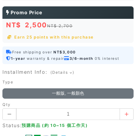
Promo Price
NT$
2,500
NT$ 2,700
Earn 25 points with this purchase
Free shipping over
NT$3,000
1-year
warranty & repair
3/6-month
0% interest
Installment Info:
(Details
)
Type
一般版, 一般顏色
Qty
Status:
預購商品 (約 10~15 個工作天)