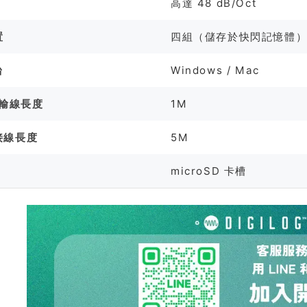
高達 48 dB/Oct
置
四組（儲存於快閃記憶體
台
Windows / Mac
傳輸線長度
1M
接線長度
5M
microSD 卡槽