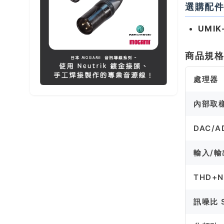
選購配
UMIK
商品規
處理器
內部取
DAC/A
輸入/輸
THD+N
訊噪比 