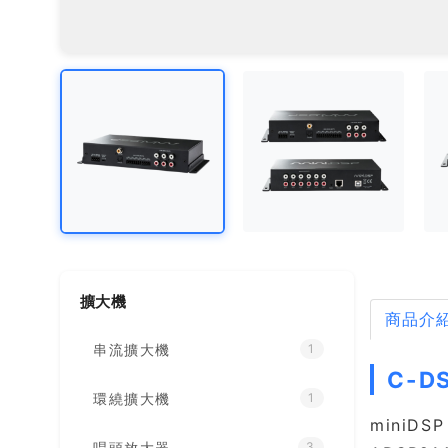
擴大機
商品介
串流擴大機
1
C-D
環繞擴大機
1
miniD
唱頭放大器
3