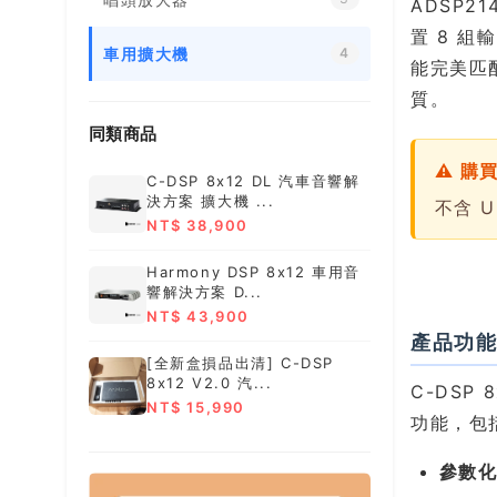
ADSP2
置 8 
車用擴大機
4
能完美匹
質。
同類商品
⚠ 購
C-DSP 8x12 DL 汽車音響解
決方案 擴大機 ...
不含 U
NT$ 38,900
Harmony DSP 8x12 車用音
響解決方案 D...
NT$ 43,900
產品功
[全新盒損品出清] C-DSP
8x12 V2.0 汽...
C-DSP
NT$ 15,990
功能，包
參數化