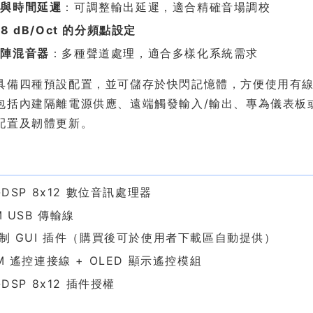
器與時間延遲
：可調整輸出延遲，適合精確音場調校
8 dB/Oct 的分頻點設定
矩陣混音器
：多種聲道處理，適合多樣化系統需求
具備四種預設配置，並可儲存於快閃記憶體，方便使用有
包括內建隔離電源供應、遠端觸發輸入/輸出、專為儀表板或中
配置及韌體更新。
含
C-DSP 8x12 數位音訊處理器
1M USB 傳輸線
 控制 GUI 插件（購買後可於使用者下載區自動提供）
 5M 遙控連接線 + OLED 顯示遙控模組
C-DSP 8x12 插件授權