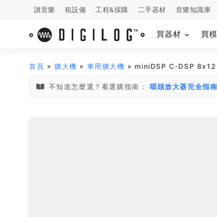
讀音樂
租設備
工程&採購
二手器材
音樂知識庫
買器材
買
首頁
»
擴大機
»
車用擴大機
» miniDSP C-DSP 
不知道怎麼選？看選購指南：
唱頭放大器完全指