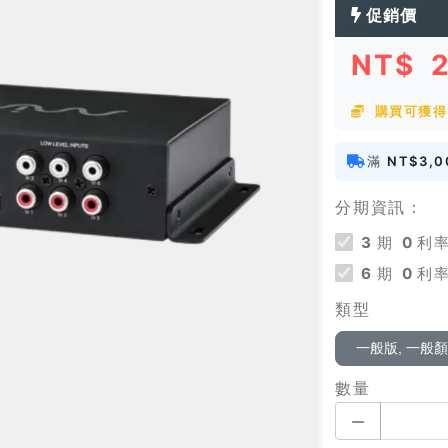
促銷價
NT$
購買可獲得 
滿
NT$3,0
分期資訊：
3
期
0
利率
6
期
0
利率
類型
一般版, 一般
數量