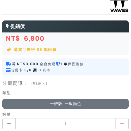
促銷價
NT$
6,800
購買可獲得 68 點回饋
滿
NT$3,000
全台免運
1 年
保固維修
信用卡
3/6 期
0 利率
分期資訊：
(明細
)
類型
一般版, 一般顏色
數量