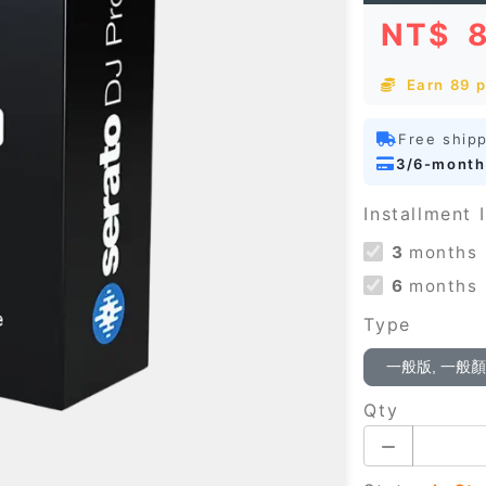
NT$
Earn 89 p
Free ship
3/6-month
Installment I
3
months
6
months
Type
一般版, 一般
Qty