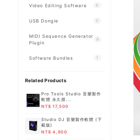
Video Editing Software
4
USB Dongle
2
MIDI Sequence Generator
9
Plugin
Software Bundles
1
Related Products
Pro Tools Studio 音樂製作
軟體 永久授...
NT$ 17,500
Studio DJ 音樂製作軟體 (下
載版)
NT$ 4,900