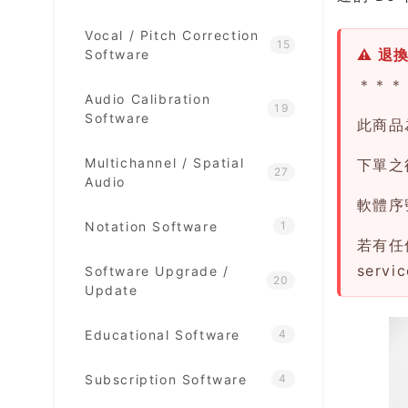
Vocal / Pitch Correction
15
⚠ 退
Software
＊＊＊
Audio Calibration
19
Software
此商品
Multichannel / Spatial
下單之後
27
Audio
軟體序
Notation Software
1
若有任
servi
Software Upgrade /
20
Update
Educational Software
4
Subscription Software
4