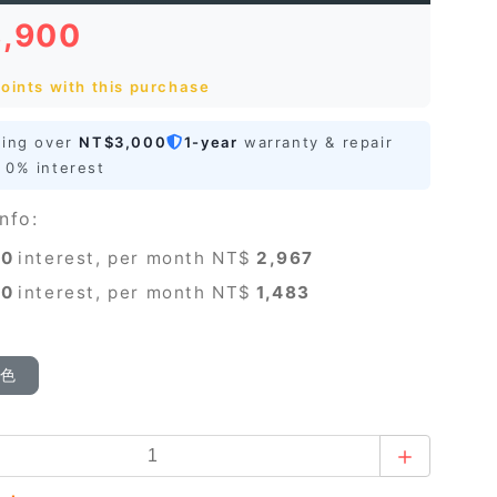
8,900
oints with this purchase
ping over
NT$3,000
1-year
warranty & repair
0% interest
nfo:
0
interest, per month NT$
2,967
0
interest, per month NT$
1,483
顏色