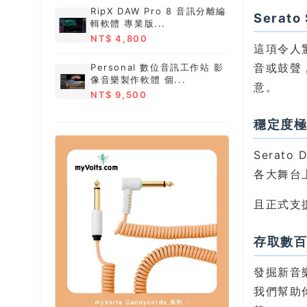
RipX DAW Pro 8 音訊分離編
Serato
輯軟體 專業版...
NT$ 4,800
這項令人
音或鼓聲，
Personal 數位音訊工作站 影
像音樂製作軟體 個...
意。
NT$ 9,500
穩定度
Serat
各大舞台
且正式支
存取數百
發掘新音樂
我們幫助