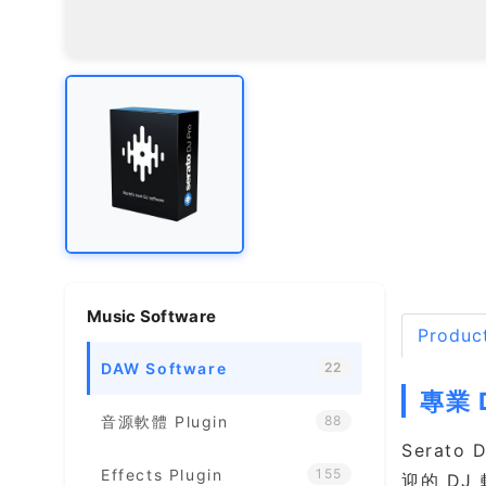
Music Software
Product
DAW Software
22
專業 
音源軟體 Plugin
88
Serat
Effects Plugin
155
迎的 DJ