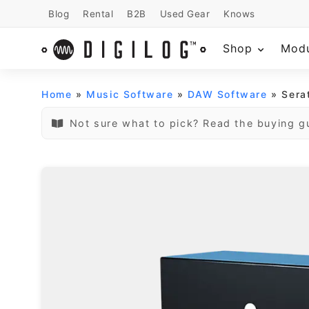
Blog
Rental
B2B
Used Gear
Knows
Shop
Mod
Home
»
Music Software
»
DAW Software
» Ser
Not sure what to pick? Read the buying g