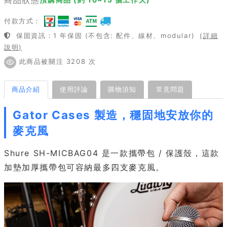
付款方式：
保固資訊：1 年保固 (不包含: 配件、線材、modular)
(詳細
說明)
此商品被關注 3208 次
商品介紹
使用評論
購物須知
常見問題
Gator Cases 製造，穩固地安放你的
麥克風
Shure SH-MICBAG04 是一款攜帶包 / 保護殼，這款
加墊加厚攜帶包可容納最多四支麥克風。