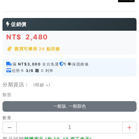
促銷價
NT$
2,480
購買可獲得 24 點回饋
滿
NT$3,000
全台免運
1 年
保固維修
信用卡
3/6 期
0 利率
分期資訊：
(明細
)
類型
一般版, 一般顏色
數量
商品狀態
預購商品 (約 10~15 個工作天)