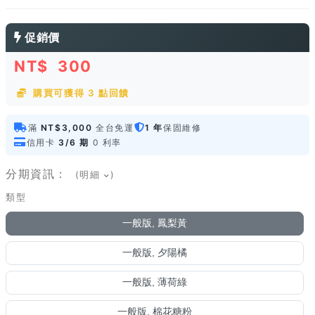
促銷價
NT$
300
購買可獲得 3 點回饋
滿
NT$3,000
全台免運
1 年
保固維修
信用卡
3/6 期
0 利率
分期資訊：
(明細
)
類型
一般版, 鳳梨黃
一般版, 夕陽橘
一般版, 薄荷綠
一般版, 棉花糖粉