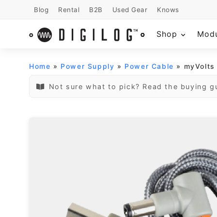
Blog
Rental
B2B
Used Gear
Knows
Shop
Mod
Home
»
Power Supply
»
Power Cable
» myVolt
Not sure what to pick? Read the buying g