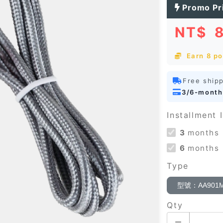
Promo Pr
NT$
Earn 8 po
Free ship
3/6-month
Installment I
3
months
6
months
Type
型號：AA901M
Qty