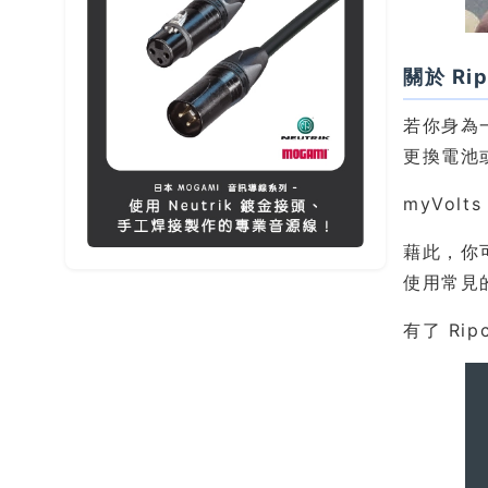
關於 Ri
若你身為
更換電池
myVol
藉此，你
使用常見
有了 Ri