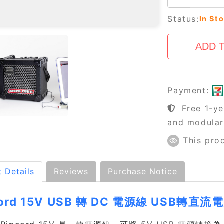
Status:
In St
Payment:
Free 1-ye
and modula
This prod
 Details
Reviews
Purchase Notice
cord 15V USB 轉 DC 電源線 USB轉直流