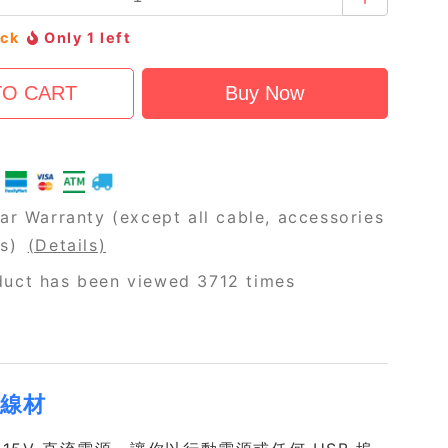
ock
Only 1 left
ar Warranty (except all cable, accessories
rs)
(Details)
uct has been viewed 3712 times
電線材