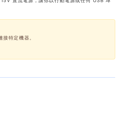
轉換為 15V 直流電源，讓你以行動電源或任何 USB 埠
連接特定機器。