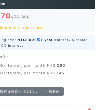
ice
870
NT$ 990
ints with this purchase
ping over
NT$3,000
1-year
warranty & repair
0% interest
nfo:
0
interest, per month NT$
290
0
interest, per month NT$
145
S 內正外負 孔徑 2.1/5.5mm, 一般顏色