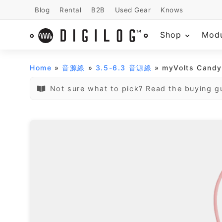
Blog
Rental
B2B
Used Gear
Knows
Shop
Mod
Home
»
音源線
»
3.5-6.3 音源線
» myVolts Candy
Not sure what to pick? Read the buying g