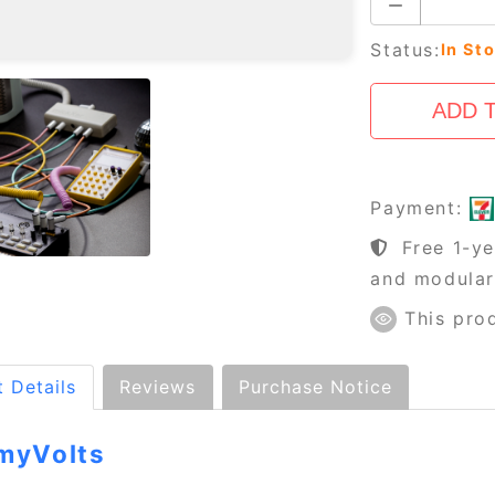
Status:
In St
Payment:
Free 1-ye
and modula
This pro
 Details
Reviews
Purchase Notice
myVolts