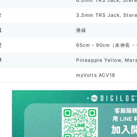
1
6.3mm TRS Jack, Ster
2
3.5mm TRS Jack, Ster
觀
捲線
度
65cm - 90cm（未伸長 
擇
Pineapple Yellow, Mar
myVolts ACV18