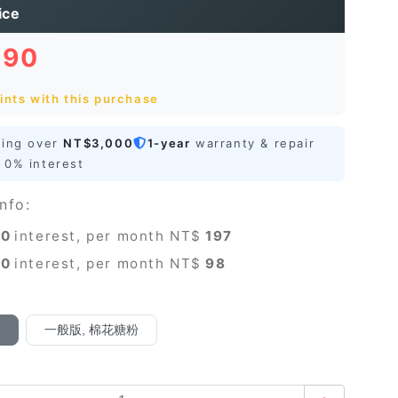
ice
590
ints with this purchase
ping over
NT$3,000
1-year
warranty & repair
0% interest
nfo:
0
interest, per month NT$
197
0
interest, per month NT$
98
黃
一般版, 棉花糖粉