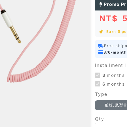
Promo Pr
NT$
Earn 5 po
Free ship
3/6-month
Installment I
3
months
6
months
Type
一般版, 鳳梨
Qty