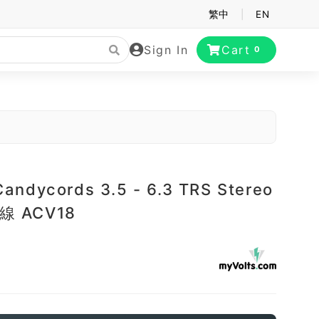
繁中
|
EN
Sign In
Cart
0
Candycords 3.5 - 6.3 TRS Stereo
線 ACV18