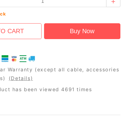
ock
ar Warranty (except all cable, accessories
rs)
(Details)
duct has been viewed 4691 times