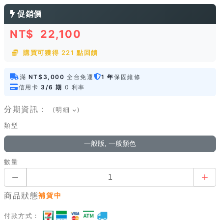
促銷價
NT$
22,100
購買可獲得 221 點回饋
滿
NT$3,000
全台免運
1 年
保固維修
信用卡
3/6 期
0 利率
分期資訊：
(明細
)
類型
一般版, 一般顏色
數量
商品狀態
補貨中
付款方式：