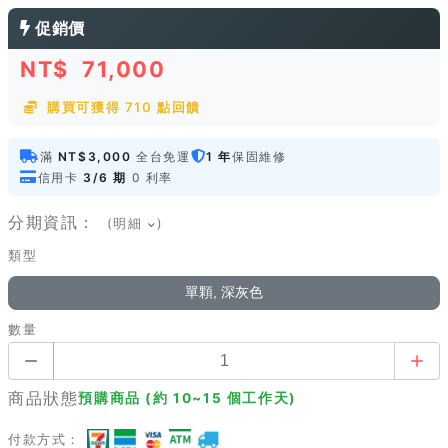
促銷價
NT$
71,000
購買可獲得 710 點回饋
滿
NT$3,000
全台免運
1 年
保固維修
信用卡
3/6 期
0 利率
分期資訊：
(明細
)
類型
單顆, 深灰色
數量
商品狀態
預購商品 (約 10~15 個工作天)
付款方式：