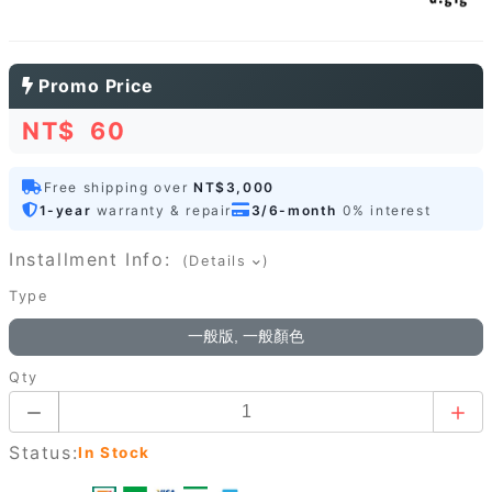
Promo Price
NT$
60
Free shipping over
NT$3,000
1-year
warranty & repair
3/6-month
0% interest
Installment Info:
(Details
)
Type
一般版, 一般顏色
Qty
Status:
In Stock