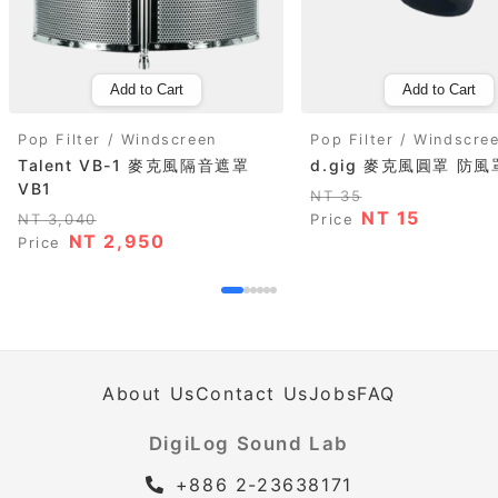
Add to Cart
Add to Cart
Pop Filter / Windscreen
Pop Filter / Windscre
Talent VB-1 麥克風隔音遮罩
d.gig 麥克風圓罩 防風
VB1
NT 35
NT 15
NT 3,040
Price
NT 2,950
Price
About Us
Contact Us
Jobs
FAQ
DigiLog Sound Lab
+886 2-23638171