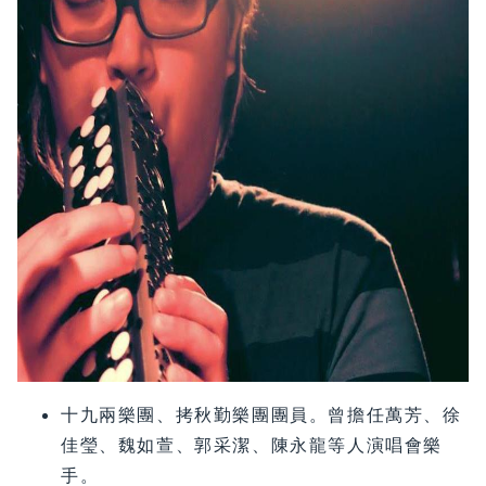
十九兩樂團、拷秋勤樂團團員。曾擔任萬芳、徐
佳瑩、魏如萱、郭采潔、陳永龍等人演唱會樂
手。