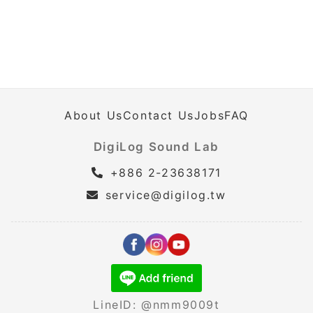
About Us
Contact Us
Jobs
FAQ
DigiLog Sound Lab
+886 2-23638171
service@digilog.tw
LineID: @nmm9009t