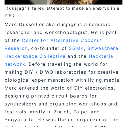
（dusjagr's failed attempt to make an embryo in a
vial）
Marc Dusseiller aka dusjagr is a nomadic
researcher and workshopologist. He is part
of the
Center for Alternative Coconut
Research
, co-founder of
SGMK
,
Bitwäscherei
Hackerspace Collective
and the
Hackteria
network
. Before travelling the world for
making DIY / DIWO laboratories for creative
biological experimentation with living media,
Marc entered the world of DIY electronics,
designing printed circuit boards for
synthesizers and organizing workshops and
festivals mostly in Zürich, Taipei and
Yogyakarta. He was the co-organizer of the