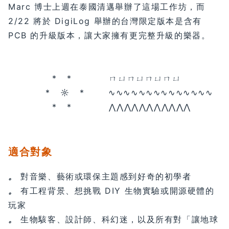
Marc 博士上週在泰國清邁舉辦了這場工作坊，而
2/22 將於 DigiLog 舉辦的台灣限定版本是含有
PCB 的升級版本，讓大家擁有更完整升級的樂器。
* * ㄇㄩㄇㄩㄇㄩㄇㄩ
* ☼ * ∿∿∿∿∿∿∿∿∿∿∿∿∿∿
* * ⋀⋀⋀⋀⋀⋀⋀⋀⋀⋀⋀
適合對象
。
對音樂、藝術或環保主題感到好奇的初學者
。
有工程背景、想挑戰 DIY 生物實驗或開源硬體的
玩家
。
生物駭客、設計師、科幻迷，以及所有對「讓地球