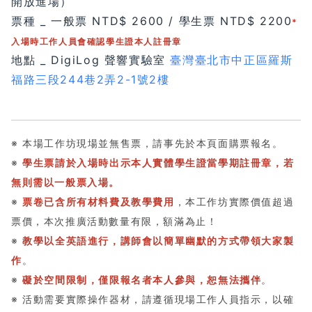
開放進場）
票種 _ 一般票 NTD$ 2600 / 學生票 NTD$ 2200
*
入場時工作人員會確認學生證本人註冊章
地點 _ DigiLog 聲響實驗室
臺灣臺北市中正區羅斯
福路三段244巷2弄2-1號2樓
※ 本場工作坊現場並無售票，請事先於本頁面購票報名。
※
學生票請於入場時出示本人實體學生證當學期註冊章，若
無則需以一般票入場。
※
票卷已含所有材料費及教學費用
，本工作坊實際價值超過
票價，本次推廣活動數量有限，額滿為止！
※
教學以全英語進行，講師會以簡單幽默的方式帶領大家製
作
。
※
礙於空間限制，僅限報名者本人參與，恕無法攜伴
。
※ 活動需要實際操作器材，請遵循現場工作人員指示，以確