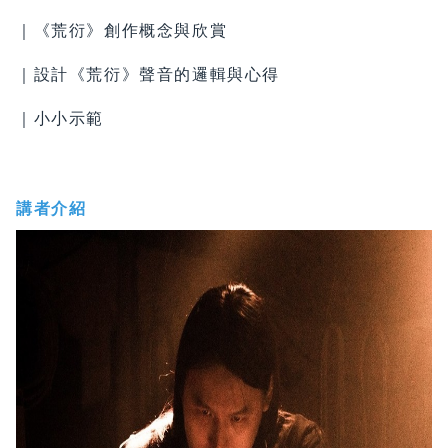
｜《荒衍》創作概念與欣賞
｜設計《荒衍》聲音的邏輯與心得
｜小小示範
講者介紹