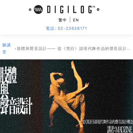
|
繁中
EN
電話: 02-23638171
聽講
›
肢體與聲音設計—— 從《荒衍》談現代舞作品的聲音設計概念
堂