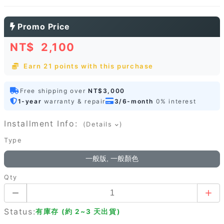
Promo Price
NT$
2,100
Earn 21 points with this purchase
Free shipping over
NT$3,000
1-year
warranty & repair
3/6-month
0% interest
Installment Info:
(Details
)
Type
一般版, 一般顏色
Qty
Status:
有庫存 (約 2~3 天出貨)