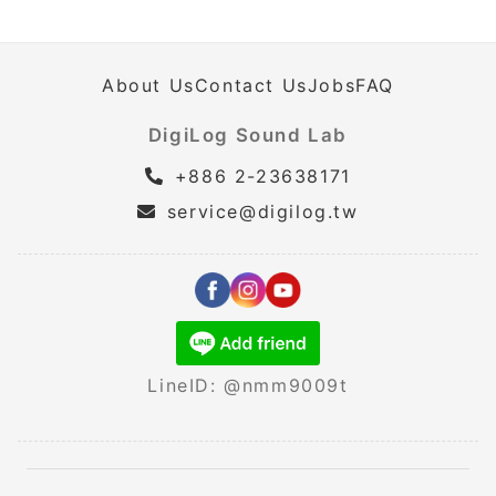
About Us
Contact Us
Jobs
FAQ
DigiLog Sound Lab
+886 2-23638171
service@digilog.tw
LineID: @nmm9009t