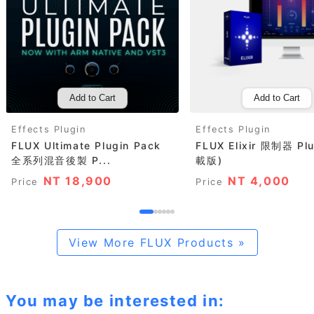
Add to Cart
Add to Cart
Effects Plugin
Effects Plugin
FLUX Ultimate Plugin Pack
FLUX Elixir 限制器 Pl
全系列混音後製 P...
載版)
NT 18,900
NT 4,000
Price
Price
View More FLUX Products »
You may be interested in: